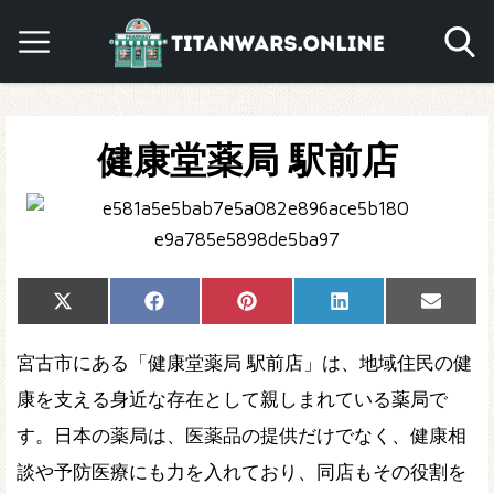
健康堂薬局 駅前店
Share
Share
Share
Share
Share
X
Facebook
Pinterest
LinkedIn
Email
on
on
on
on
on
(Twitter)
宮古市にある「健康堂薬局 駅前店」は、地域住民の健
康を支える身近な存在として親しまれている薬局で
す。日本の薬局は、医薬品の提供だけでなく、健康相
談や予防医療にも力を入れており、同店もその役割を