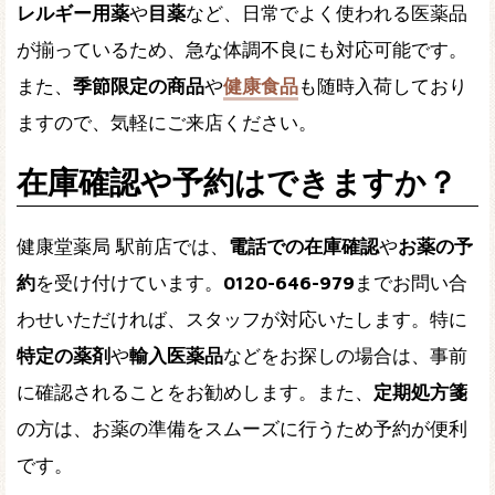
レルギー用薬
や
目薬
など、日常でよく使われる医薬品
が揃っているため、急な体調不良にも対応可能です。
また、
季節限定の商品
や
健康食品
も随時入荷しており
ますので、気軽にご来店ください。
在庫確認や予約はできますか？
健康堂薬局 駅前店では、
電話での在庫確認
や
お薬の予
約
を受け付けています。
0120-646-979
までお問い合
わせいただければ、スタッフが対応いたします。特に
特定の薬剤
や
輸入医薬品
などをお探しの場合は、事前
に確認されることをお勧めします。また、
定期処方箋
の方は、お薬の準備をスムーズに行うため予約が便利
です。