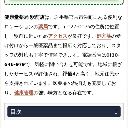
健康堂薬局 駅前店
は、岩手県宮古市栄町にある便利な
ロケーションの
薬局
です。〒027-0076の住所に位置
し、駅前に近いため
アクセス
が良好です。
処方箋
の受
け付けから一般医薬品まで幅広く対応しており、スタ
ッフの対応も丁寧で信頼できます。電話番号は
0120-
646-979
で、気軽に問い合わせ可能です。地域に根ざ
したサービスが評価され、
評価4
と高く、地元住民か
ら支持されています。医薬品の品揃えも充実してお
り、
健康管理
の強い味方となる存在です。
目次