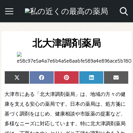
北大津調剤薬局
Share
Share
Share
Share
Share
X
Facebook
Pinterest
LinkedIn
Email
on
on
on
on
on
(Twitter)
大津市にある「北大津調剤薬局」は、地域の方々の健
康を支える安心の薬局です。日本の薬局は、処方箋に
基づく調剤をはじめ、健康相談や市販薬の提案など、
多様なニーズに対応しています。特に北大津調剤薬局