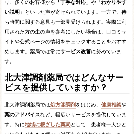
り、多くのお客様から
「丁寧な対応」
や
「わかりやす
い説明」
といった声が寄せられています。一方で、待
ち時間に関する意見も一部見受けられます。実際に利
用された方の生の声を参考にしたい場合は、口コミサ
イトや公式ページの情報をチェックすることをおすす
めします。薬局では常に
サービス改善
に努めていま
す。
北大津調剤薬局ではどんなサー
ビスを提供していますか？
北大津調剤薬局では
処方箋調剤
をはじめ、
健康相談
や
薬のアドバイス
など、幅広いサービスを提供していま
す。特に
地域に根ざした薬局
として、患者様一人ひと