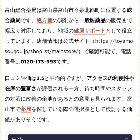
富山総合薬局は富山県富山市今泉北部町に位置する
総
合薬局
です。
処方箋
の調剤から
一般医薬品
の販売まで
幅広く対応しており、地域の
健康サポート
として役立
っています。店舗情報は公式サイト（https://toyama-
sougou.jp/shoplist/mainstore/）で確認可能で、電話
番号は
0120-173-993
です。
口コミ評価は
2.5
と平均的ですが、
アクセスの利便性
や
在庫の豊富さ
が評価される一方、待ち時間やスタッフ
の対応に改善の余地があるとの意見も見られます。富
山市で
薬局
を探している際の選択肢として検討する価
値がありそうです。