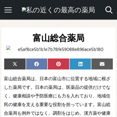
富山総合薬局
Share
Share
Share
Share
Share
X
Facebook
Pinterest
LinkedIn
Email
on
on
on
on
on
(Twitter)
富山総合薬局は、日本の富山市に位置する地域に根ざ
した薬局です。日本の薬局は、医薬品の提供だけでな
く、健康相談や予防医療にも力を入れており、地域住
民の健康を支える重要な役割を担っています。富山総
合薬局も例外ではなく、調剤をはじめ、漢方薬や健康