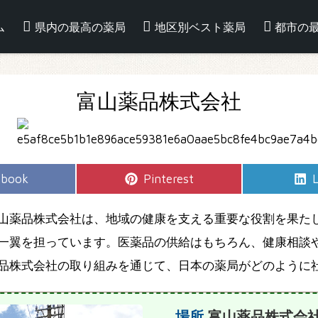
ム
県内の最高の薬局
地区別ベスト薬局
都市の
富山薬品株式会社
e
Share
S
ebook
Pinterest
L
on
山薬品株式会社は、地域の健康を支える重要な役割を果た
一翼を担っています。医薬品の供給はもちろん、健康相談
品株式会社の取り組みを通じて、日本の薬局がどのように
場所
富山薬品株式会