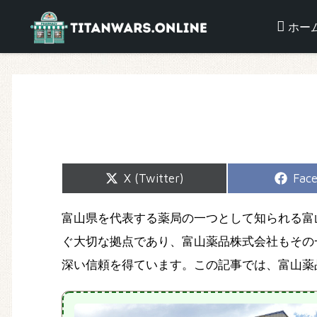
ホー
Share
Shar
X (Twitter)
Fac
on
on
富山県を代表する薬局の一つとして知られる富
ぐ大切な拠点であり、富山薬品株式会社もその
深い信頼を得ています。この記事では、富山薬