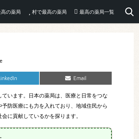
最高の薬局
村で最高の薬局
最高の薬局一覧
hare
Share
inkedIn
Email
on
on
しています。日本の薬局は、医療と日常をつな
や予防医療にも力を入れており、地域住民から
社会に貢献しているかを探ります。
社