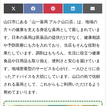
Share
Share
Share
Share
Share
X
Facebook
Pinterest
LinkedIn
Email
on
on
on
on
on
(Twitter)
山口市にある「山一薬局 アルク山口店」は、地域の
方々の健康を支える身近な薬局として親しまれていま
す。日本の薬局は医薬品の提供だけでなく、健康相談
や予防医療にも力を入れており、当店もそんな役割を
果たしています。調剤はもちろん、生活に役立つ健康
食品や日用品も取り揃え、便利さと安心を届けていま
す。地域密着型のサービスを心がけ、一人ひとりに合
ったアドバイスを大切にしています。山口の街で信頼
される薬局として、これからもご利用いただけるよう
努めてまいります。