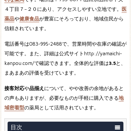
４丁目７−２０にあり、アクセスしやすい立地です。
医
薬品
や
健康食品
が豊富にそろっており、地域住民から
信頼されています。
電話番号は083-995-2488で、営業時間や在庫の確認が
可能です。また、詳細は公式サイトhttp://yamaichi-
kanpou.com/で確認できます。全体的な評価は
3.5
と、
まあまあの評価を受けています。
接客対応
や
品揃え
について、やや改善の余地があると
の声もありますが、必要なものが手軽に購入できる
地
域密着型
の薬局として活用されています。
目次