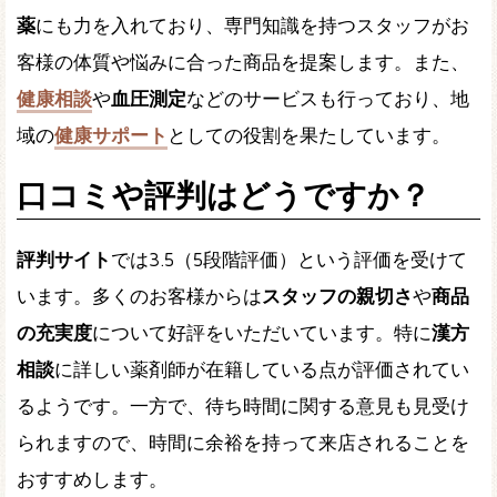
薬
にも力を入れており、専門知識を持つスタッフがお
客様の体質や悩みに合った商品を提案します。また、
健康相談
や
血圧測定
などのサービスも行っており、地
域の
健康サポート
としての役割を果たしています。
口コミや評判はどうですか？
評判サイト
では3.5（5段階評価）という評価を受けて
います。多くのお客様からは
スタッフの親切さ
や
商品
の充実度
について好評をいただいています。特に
漢方
相談
に詳しい薬剤師が在籍している点が評価されてい
るようです。一方で、待ち時間に関する意見も見受け
られますので、時間に余裕を持って来店されることを
おすすめします。