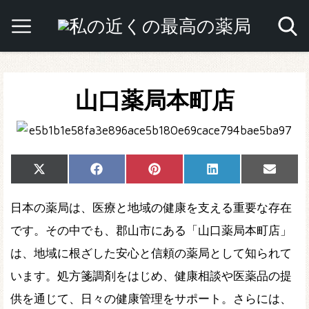
山口薬局本町店
Share
Share
Share
Share
Share
X
Facebook
Pinterest
LinkedIn
Email
on
on
on
on
on
(Twitter)
日本の薬局は、医療と地域の健康を支える重要な存在
です。その中でも、郡山市にある「山口薬局本町店」
は、地域に根ざした安心と信頼の薬局として知られて
います。処方箋調剤をはじめ、健康相談や医薬品の提
供を通じて、日々の健康管理をサポート。さらには、