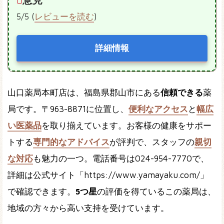
5/5 (
レビューを読む
)
詳細情報
山口薬局本町店は、福島県郡山市にある
信頼できる
薬
局です。〒963-8871に位置し、
便利なアクセス
と
幅広
い医薬品
を取り揃えています。お客様の健康をサポー
トする
専門的なアドバイス
が評判で、スタッフの
親切
な対応
も魅力の一つ。電話番号は024-954-7770で、
詳細は公式サイト「https://www.yamayaku.com/」
で確認できます。
5つ星
の評価を得ているこの薬局は、
地域の方々から高い支持を受けています。