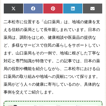
Share
Share
Share
Share
Share
X
Facebook
Pinterest
LinkedIn
Email
on
on
on
on
on
(Twitter)
二本松市に位置する「山口薬局」は、地域の健康を支
える信頼の薬局として長年親しまれています。日本の
薬局は、調剤をはじめ、健康相談や医薬品の提供な
ど、多様なサービスで住民の暮らしをサポートしてい
ます。山口薬局もその一例で、地域に根ざした丁寧な
対応と専門知識が特徴です。この記事では、日本の薬
局の役割や機能を紹介しながら、二本松市における山
口薬局の取り組みや地域への貢献について探ります。
薬局がどう人々の健康に寄与しているのか、具体的な
事例を交えてご紹介します。