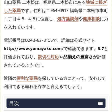
山口薬局 二本松は、福島県二本松市にある
地域に根ざ
した薬局
です。住所は〒964-0917 福島県二本松市本町
１丁目４８−４８に位置し、
処方箋調剤
や
健康相談
に力
を入れています。
電話番号は0243-62-3105で、詳細は公式サイト
http://www.yamayaku.com/
で確認できます。
3.7
と
評価されており、
親切な対応
や
品揃えの豊富さ
が評価
されているようです。
近隣の
便利な薬局
を探している方にとって、安心して
利用できる頼れる存在と言えるでしょう。
目次