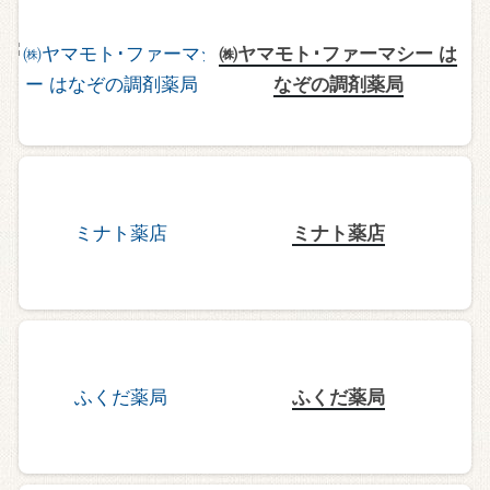
㈱ヤマモト･ファーマシー は
なぞの調剤薬局
ミナト薬店
ふくだ薬局