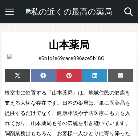
山本薬局
Share
Share
Share
Share
Share
X
Facebook
Pinterest
LinkedIn
Email
on
on
on
on
on
(Twitter)
根室市に位置する「山本薬局」は、地域住民の健康を
支える大切な存在です。日本の薬局は、単に医薬品を
提供するだけでなく、健康相談や予防医療にも力を入
れており、山本薬局もその伝統を引き継いでいます。
調剤業務はもちろん、お客様一人ひとりに寄り添った