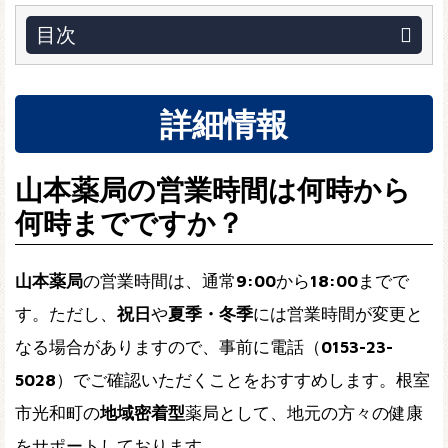
目次
詳細情報
山本薬局の営業時間は何時から
何時までですか？
山本薬局
の営業時間は、通常
9:00
から
18:00
までで
す。ただし、
祝日
や
夏季・冬季
には営業時間が変更と
なる場合がありますので、事前に電話（
0153-23-
5028
）でご確認いただくことをおすすめします。根室
市光和町の
地域密着型
薬局として、地元の方々の健康
をサポートしております。