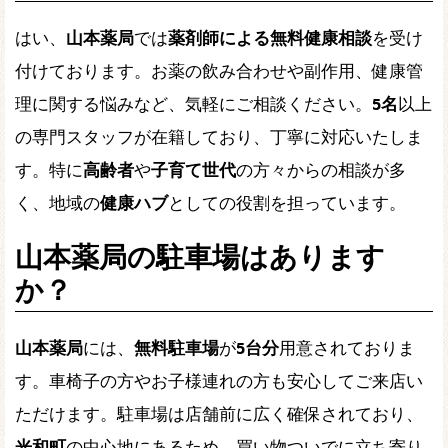
はい、
山本薬局
では
薬剤師による無料健康相談
を受け
付けております。お薬の飲み合わせや副作用、健康管
理に関する悩みなど、気軽にご相談ください。
5名
以上
の専門スタッフが在籍しており、丁寧に対応いたしま
す。特に
高齢者
や
子育て世代
の方々からの相談が多
く、地域の
健康ハブ
としての役割を担っています。
山本薬局の駐車場はあります
か？
山本薬局
には、
無料駐車場
が
5台分
用意されておりま
す。車椅子の方やお子様連れの方も安心してご来店い
ただけます。駐車場は店舗前に広く確保されており、
光和町
の中心地にあるため、買い物ついでに立ち寄り