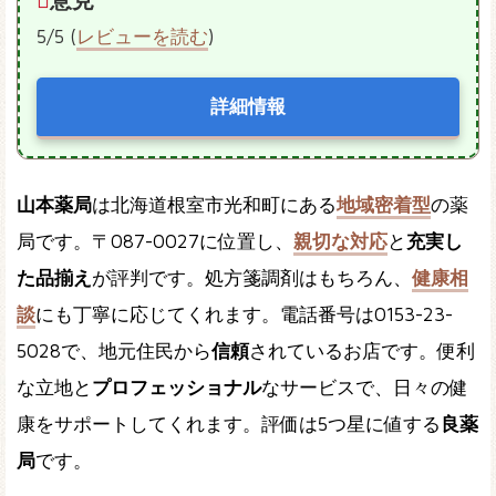
5/5 (
レビューを読む
)
詳細情報
山本薬局
は北海道根室市光和町にある
地域密着型
の薬
局です。〒087-0027に位置し、
親切な対応
と
充実し
た品揃え
が評判です。処方箋調剤はもちろん、
健康相
談
にも丁寧に応じてくれます。電話番号は0153-23-
5028で、地元住民から
信頼
されているお店です。便利
な立地と
プロフェッショナル
なサービスで、日々の健
康をサポートしてくれます。評価は5つ星に値する
良薬
局
です。