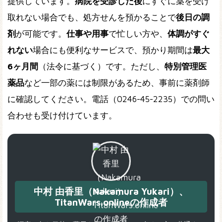
提供しています。
病院を受診した後
にすぐに薬を受け
取れない場合でも、処方せんを預かることで
後日の調
剤
が可能です。
仕事や用事
で忙しい方や、
体調がすぐ
れない
場合にも便利なサービスで、預かり期間は
最大
6ヶ月間
（法令に基づく）です。ただし、
特別管理医
薬品
など一部の薬には制限があるため、事前に薬剤師
に確認してください。電話（0246-45-2235）での問い
合わせも受け付けています。
中村 由香里（Nakamura Yukari）、
TitanWars.onlineの作成者