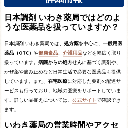
日本調剤 いわき薬局ではどのよ
うな医薬品を扱っていますか？
日本調剤 いわき薬局では、
処方薬
を中心に、
一般用医
薬品（OTC）
や
健康食品
、
介護用品
などを幅広く取り
扱っています。
病院からの処方せん
に基づく調剤や、
かぜ薬や痛み止めなど日常生活で必要な医薬品も提供
しています。また、
在宅医療
に対応した薬剤の配達サ
ービスも行っており、地域の医療をサポートしていま
す。詳しい品揃えについては、
公式サイト
で確認でき
ます。
いわき薬局の営業時間やアクセ