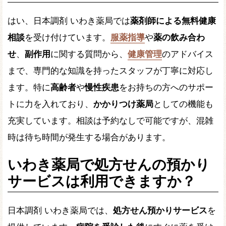
はい、日本調剤 いわき薬局では
薬剤師による無料健康
相談
を受け付けています。
服薬指導
や
薬の飲み合わ
せ
、
副作用
に関する質問から、
健康管理
のアドバイス
まで、専門的な知識を持ったスタッフが丁寧に対応し
ます。特に
高齢者
や
慢性疾患
をお持ちの方へのサポー
トに力を入れており、
かかりつけ薬局
としての機能も
充実しています。相談は予約なしで可能ですが、混雑
時は待ち時間が発生する場合があります。
いわき薬局で処方せんの預かり
サービスは利用できますか？
日本調剤 いわき薬局では、
処方せん預かりサービス
を