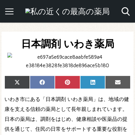
日本調剤 いわき薬局
Share
Share
Share
Share
Share
X
Facebook
Pinterest
LinkedIn
Email
on
on
on
on
on
(Twitter)
いわき市にある「日本調剤 いわき薬局」は、地域の健
康を支える信頼の薬局として長年親しまれています。
日本の薬局は、調剤をはじめ、健康相談や医薬品の提
供を通じて、住民の日常をサポートする重要な役割を