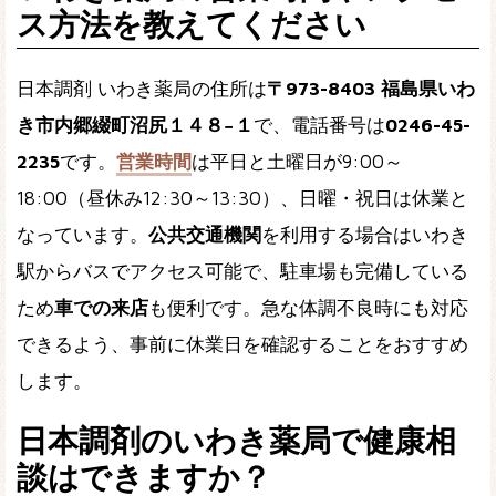
ス方法を教えてください
日本調剤 いわき薬局の住所は
〒973-8403 福島県いわ
き市内郷綴町沼尻１４８−１
で、電話番号は
0246-45-
2235
です。
営業時間
は平日と土曜日が9:00～
18:00（昼休み12:30～13:30）、日曜・祝日は休業と
なっています。
公共交通機関
を利用する場合はいわき
駅からバスでアクセス可能で、駐車場も完備している
ため
車での来店
も便利です。急な体調不良時にも対応
できるよう、事前に休業日を確認することをおすすめ
します。
日本調剤のいわき薬局で健康相
談はできますか？