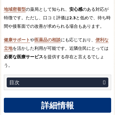
地域密着型
の薬局として知られ、
安心感
のある対応が
特徴です。ただし、口コミ評価は
2.3
と低めで、待ち時
間や接客面での改善が求められる場合もあります。
健康サポート
や
医薬品の相談
にも応じており、
便利な
立地
を活かした利用が可能です。近隣住民にとっては
必要な医療サービス
を提供する存在と言えるでしょ
う。
目次
詳細情報