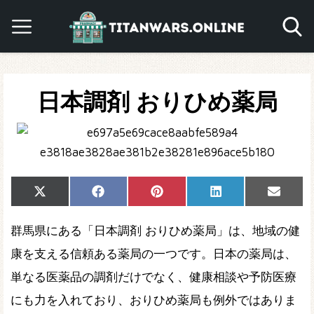
日本調剤 おりひめ薬局
Share
Share
Share
Share
Share
X
Facebook
Pinterest
LinkedIn
Email
on
on
on
on
on
(Twitter)
群馬県にある「日本調剤 おりひめ薬局」は、地域の健
康を支える信頼ある薬局の一つです。日本の薬局は、
単なる医薬品の調剤だけでなく、健康相談や予防医療
にも力を入れており、おりひめ薬局も例外ではありま