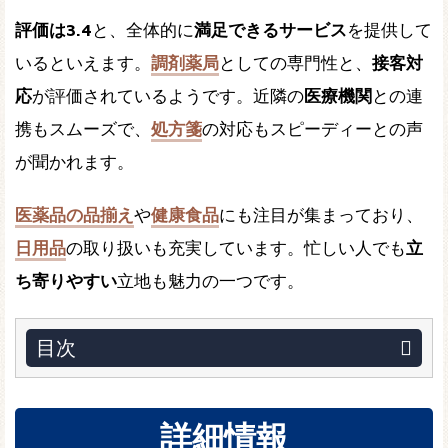
評価は3.4
と、全体的に
満足できるサービス
を提供して
いるといえます。
調剤薬局
としての専門性と、
接客対
応
が評価されているようです。近隣の
医療機関
との連
携もスムーズで、
処方箋
の対応もスピーディーとの声
が聞かれます。
医薬品の品揃え
や
健康食品
にも注目が集まっており、
日用品
の取り扱いも充実しています。忙しい人でも
立
ち寄りやすい
立地も魅力の一つです。
目次
詳細情報