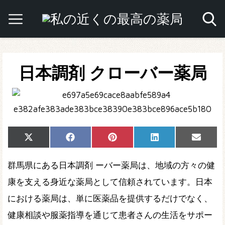
日本調剤 クローバー薬局
Share
Share
Share
Share
Share
X
Facebook
Pinterest
LinkedIn
Email
on
on
on
on
on
(Twitter)
群馬県にある日本調剤 ーバー薬局は、地域の方々の健
康を支える身近な薬局として信頼されています。日本
における薬局は、単に医薬品を提供するだけでなく、
健康相談や服薬指導を通じて患者さんの生活をサポー