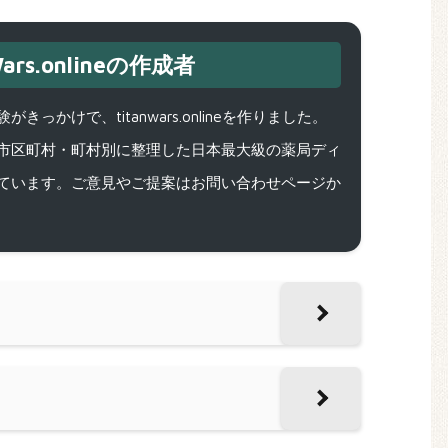
ars.onlineの作成者
で、titanwars.onlineを作りました。
市区町村・町村別に整理した日本最大級の薬局ディ
ています。ご意見やご提案はお問い合わせページか