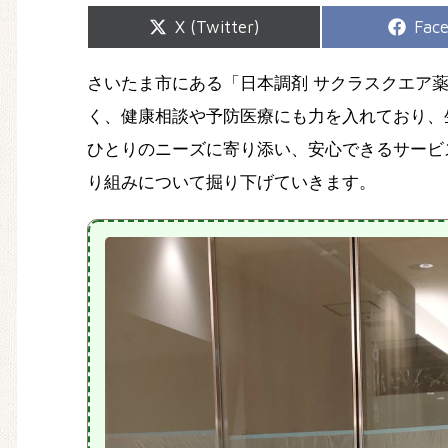
Share
Shar
X (Twitter)
Fac
on
on
さいたま市にある「日本調剤 サクラスクエア
く、健康相談や予防医療にも力を入れており、
ひとりのニーズに寄り添い、安心できるサービ
り組みについて掘り下げていきます。