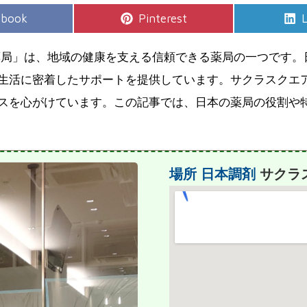
e
Share
S
ebook
Pinterest
L
on
薬局」は、地域の健康を支える信頼できる薬局の一つです。
生活に密着したサポートを提供しています。サクラスクエ
スを心がけています。この記事では、日本の薬局の役割や
場所
日本調剤
サクラ