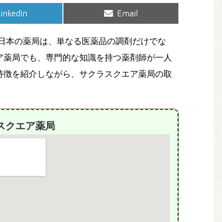
hare
Share
inkedIn
Email
on
on
日本の薬局は、単なる医薬品の調剤だけでな
ア薬局でも、専門的な知識を持つ薬剤師が一人
特徴を紹介しながら、サクラスクエア薬局の取
スクエア薬局