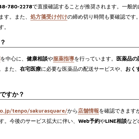
8-780-2278
で直接確認することが推奨されます。一般的
ます。また、
処方箋受け付け
の締め切り時間も要確認です
す。
？
剤
を中心に、
健康相談
や
服薬指導
を行っています。
医薬品の
。また、
在宅医療
に必要な医薬品の配送サービスや、
おく
ですか？
o.jp/tenpo/sakurasquare/
から
店舗情報
を確認できます
す。今後のサービス拡大に伴い、
Web予約
や
LINE相談
など