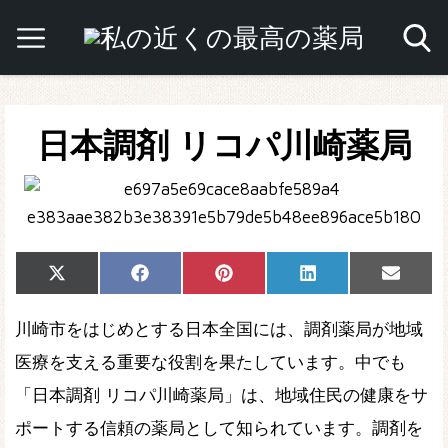
日本調剤 リコパ川崎薬局
Share
Share
Share
Share
Share
X
Facebook
Pinterest
LinkedIn
Email
on
on
on
on
on
(Twitter)
川崎市をはじめとする日本全国には、調剤薬局が地域
医療を支える重要な役割を果たしています。中でも
「日本調剤 リコパ川崎薬局」は、地域住民の健康をサ
ポートする信頼の薬局として知られています。調剤を