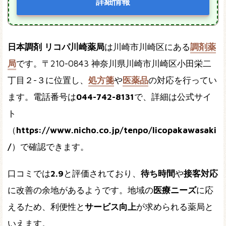
詳細情報
日本調剤 リコパ川崎薬局
は川崎市川崎区にある
調剤薬
局
です。〒210-0843 神奈川県川崎市川崎区小田栄二
丁目２-３に位置し、
処方箋
や
医薬品
の対応を行ってい
ます。電話番号は
044-742-8131
で、詳細は公式サイ
ト
（
https://www.nicho.co.jp/tenpo/licopakawasaki
/
）で確認できます。
口コミでは
2.9
と評価されており、
待ち時間
や
接客対応
に改善の余地があるようです。地域の
医療ニーズ
に応
えるため、利便性と
サービス向上
が求められる薬局と
いえます。