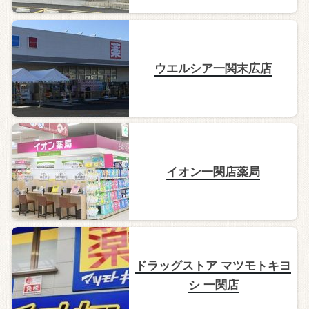
ウエルシア一関末広店
イオン一関店薬局
ドラッグストア マツモトキヨ
シ 一関店