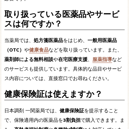
取り扱っている医薬品やサービ
スは何ですか？
当薬局では、
処方箋医薬品
をはじめ、
一般用医薬品
（OTC）
や
健康食品
などを取り扱っています。また、
薬剤師による無料相談
や
在宅医療支援
、
服薬指導
など
のサービスも提供しています。具体的な品目やサービ
ス内容については、直接窓口でお尋ねください。
健康保険証は使えますか？
日本調剤 一関薬局では、
健康保険証
を提示すること
で、保険適用内の医薬品を
3割負担
で購入できます。ま