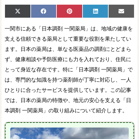
Share
Share
Share
Share
Share
X
Facebook
Pinterest
LinkedIn
Email
on
on
on
on
on
(Twitter)
一関市にある「日本調剤 一関薬局」は、地域の健康を
支える信頼できる薬局として重要な役割を果たしてい
ます。日本の薬局は、単なる医薬品の調剤にとどまら
ず、健康相談や予防医療にも力を入れており、住民に
とって身近な存在です。特に「日本調剤 一関薬局」で
は、専門的な知識を持つ薬剤師が丁寧に対応し、一人
ひとりに合ったサービスを提供しています。この記事
では、日本の薬局の特徴や、地元の安心を支える「日
本調剤 一関薬局」の取り組みについて紹介します。