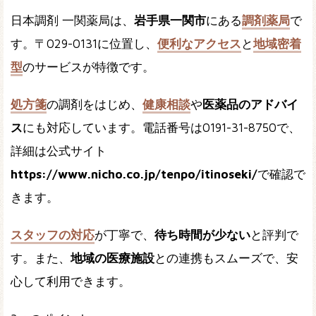
日本調剤 一関薬局は、
岩手県一関市
にある
調剤薬局
で
す。〒029-0131に位置し、
便利なアクセス
と
地域密着
型
のサービスが特徴です。
処方箋
の調剤をはじめ、
健康相談
や
医薬品のアドバイ
ス
にも対応しています。電話番号は0191-31-8750で、
詳細は公式サイト
https://www.nicho.co.jp/tenpo/itinoseki/
で確認で
きます。
スタッフの対応
が丁寧で、
待ち時間が少ない
と評判で
す。また、
地域の医療施設
との連携もスムーズで、安
心して利用できます。