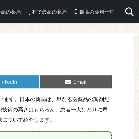
最高の薬局
村で最高の薬局
最高の薬局一覧
hare
Share
inkedIn
Email
on
on
います。日本の薬局は、単なる医薬品の調剤だ
剤技術の高さはもちろん、患者一人ひとりに寄
献について紹介します。