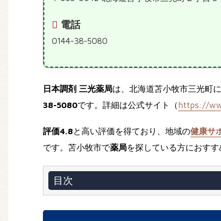
電話
0144-38-5080
日本調剤 三光薬局
は、北海道苫小牧市三光町
38-5080
です。詳細は公式サイト（
https://ww
評価4.8
と高い評価を得ており、地域の
健康サ
です。苫小牧市で
薬局
を探している方におすす
目次