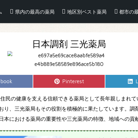
ム
県内の最高の薬局
地区別ベスト薬局
都市の
日本調剤 三光薬局
e
Share
S
ebook
Pinterest
L
on
域住民の健康を支える信頼できる薬局として長年親しまれて
おり、三光薬局もその役割を積極的に果たしています。調
日本における薬局の重要性や三光薬局の特徴、地域への貢