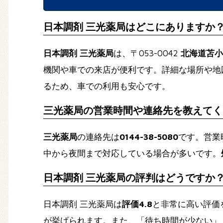
日本調剤 三光薬局はどこにありますか
日本調剤 三光薬局
は、〒053-0042
北海道苫小
機関や車での来店が便利です。詳細な場所や地
るため、車での利用も安心です。
三光薬局の営業時間や連絡先を教えてく
三光薬局
の連絡先は
0144-38-5080
です。営業
中から夜間まで対応している場合が多いです。
日本調剤 三光薬局の評判はどうですか
日本調剤 三光薬局は
評価4.8
と非常に高い評価
が挙げられます。また、「待ち時間が少ない」