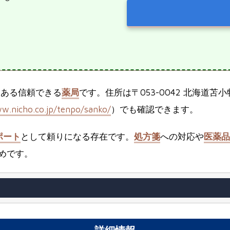
にある信頼できる
薬局
です。住所は〒053-0042 北海道
w.nicho.co.jp/tenpo/sanko/
）でも確認できます。
ポート
として頼りになる存在です。
処方箋
への対応や
医薬品
めです。
詳細情報