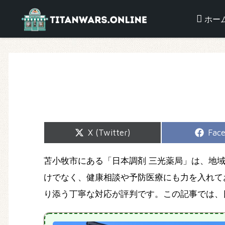
ホー
Share
Shar
X (Twitter)
Fac
on
on
苫小牧市にある「日本調剤 三光薬局」は、地
けでなく、健康相談や予防医療にも力を入れて
り添う丁寧な対応が評判です。この記事では、