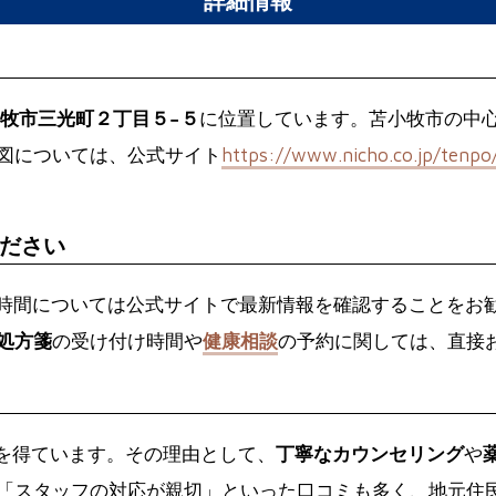
？
牧市三光町２丁目５−５
に位置しています。苫小牧市の中
図については、公式サイト
https://www.nicho.co.jp/tenpo
ださい
時間については公式サイトで最新情報を確認することをお
処方箋
の受け付け時間や
健康相談
の予約に関しては、直接
？
を得ています。その理由として、
丁寧なカウンセリング
や
「スタッフの対応が親切」といった口コミも多く、地元住