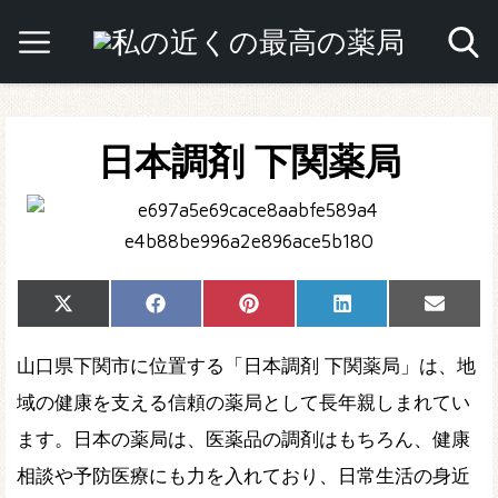
日本調剤 下関薬局
Share
Share
Share
Share
Share
X
Facebook
Pinterest
LinkedIn
Email
on
on
on
on
on
(Twitter)
山口県下関市に位置する「日本調剤 下関薬局」は、地
域の健康を支える信頼の薬局として長年親しまれてい
ます。日本の薬局は、医薬品の調剤はもちろん、健康
相談や予防医療にも力を入れており、日常生活の身近