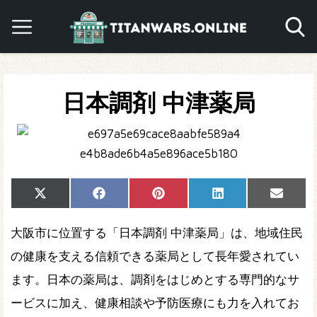
日本調剤 中津薬局
Share
Share
Share
Share
Share
X
Facebook
Pinterest
LinkedIn
Email
on
on
on
on
on
(Twitter)
大阪市に位置する「日本調剤 中津薬局」は、地域住民
の健康を支える信頼できる薬局として長年愛されてい
ます。日本の薬局は、調剤をはじめとする専門的なサ
ービスに加え、健康相談や予防医療にも力を入れてお