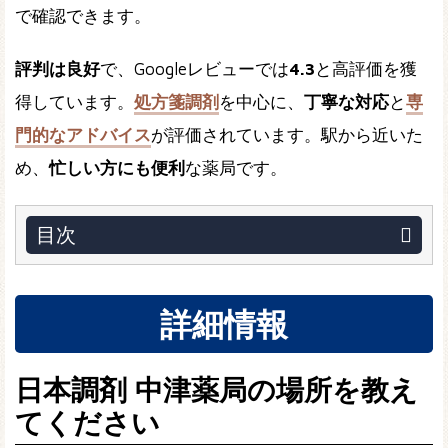
で確認できます。
評判は良好
で、Googleレビューでは
4.3
と高評価を獲
得しています。
処方箋調剤
を中心に、
丁寧な対応
と
専
門的なアドバイス
が評価されています。駅から近いた
め、
忙しい方にも便利
な薬局です。
目次
詳細情報
日本調剤 中津薬局の場所を教え
てください