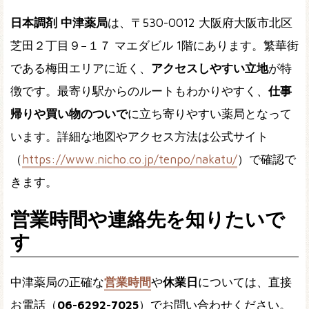
日本調剤 中津薬局
は、〒530-0012 大阪府大阪市北区
芝田２丁目９−１７ マエダビル 1階にあります。繁華街
である梅田エリアに近く、
アクセスしやすい立地
が特
徴です。最寄り駅からのルートもわかりやすく、
仕事
帰りや買い物のついで
に立ち寄りやすい薬局となって
います。詳細な地図やアクセス方法は公式サイト
（
https://www.nicho.co.jp/tenpo/nakatu/
）で確認で
きます。
営業時間や連絡先を知りたいで
す
中津薬局の正確な
営業時間
や
休業日
については、直接
お電話（
06-6292-7025
）でお問い合わせください。