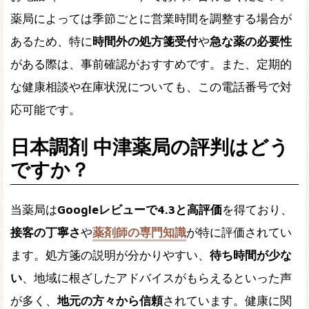
薬局によっては季節ごとに営業時間を調整する場合が
あるため、特に
時間外の処方箋受付
や
急な薬の必要性
がある際は、事前確認がおすすめです。また、定期的
な健康相談や在庫状況についても、この電話番号で対
応可能です。
日本調剤 中津薬局の評判はどう
ですか？
当薬局は
Googleレビューで4.3と高評価
を得ており、
接客の丁寧さ
や
薬剤師の専門知識
が特に評価されてい
ます。処方箋の説明が分かりやすい、
待ち時間が少な
い
、地域に根ざしたアドバイスがもらえるといった声
が多く、
地元の方々から信頼
されています。健康に関