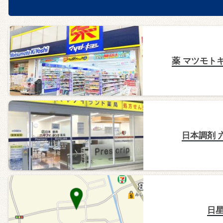
薬 マツモト
日本調剤 
日星