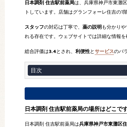
日本調剤 住吉駅前薬局
は、兵庫県神戸市東灘
トしています。店舗はグランフォーレ住吉の1
スタッフ
の対応は丁寧で、
薬の説明
も分かりや
れる存在です。ウェブサイトでは詳細な情報を
総合評価は
3.4
とされ、
利便性
と
サービス
のバ
目次
日本調剤 住吉駅前薬局の場所はどこで
日本調剤 住吉駅前薬局は
兵庫県神戸市東灘区住