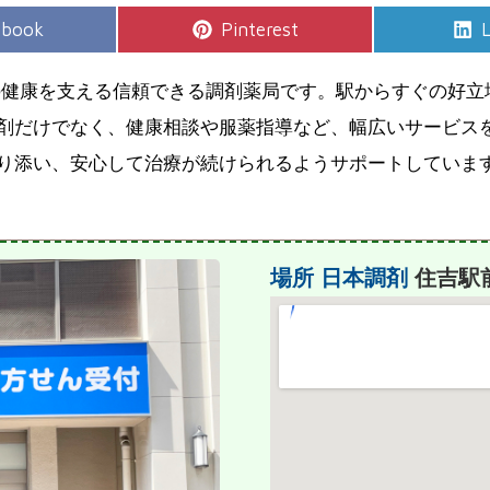
e
Share
S
ebook
Pinterest
L
on
の健康を支える信頼できる調剤薬局です。駅からすぐの好立
剤だけでなく、健康相談や服薬指導など、幅広いサービス
り添い、安心して治療が続けられるようサポートしていま
場所
日本調剤
住吉駅