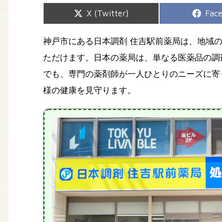
Share
Shar
X (Twitter)
Fac
on
on
神戸市にある日本調剤 住吉駅前薬局は、地域
ただけます。日本の薬局は、単なる医薬品の調
でも、専門の薬剤師が一人ひとりのニーズに寄
様の健康を見守ります。