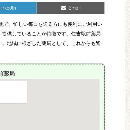
hare
Share
inkedIn
Email
on
on
地で、忙しい毎日を送る方にも便利にご利用い
を提供していることが特徴です。住吉駅前薬局
す。地域に根ざした薬局として、これからも皆
前薬局