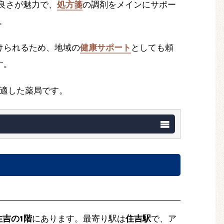
良さが魅力で、
処方箋
の調剤をメインにサポー
。
けられるため、地域の
健康サポート
としても頼
す。
適した薬局です。
吉の1階
にあります。最寄り駅は
住吉駅
で、ア