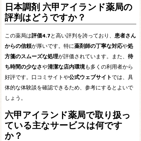
日本調剤 六甲アイランド薬局の
評判はどうですか？
この薬局は
評価4.7
と高い評判を誇っており、
患者さん
からの信頼
が厚いです。特に
薬剤師の丁寧な対応
や
処
方箋のスムーズな処理
が評価されています。また、
待
ち時間の少なさ
や
清潔な店内環境
も多くの利用者から
好評です。口コミサイトや
公式ウェブサイト
では、具
体的な体験談を確認できるため、参考にするとよいで
しょう。
六甲アイランド薬局で取り扱っ
ている主なサービスは何です
か？