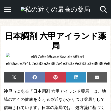
日本調剤 六甲アイランド薬
局
Share
Share
Share
Share
Share
X
Facebook
Pinterest
LinkedIn
Email
on
on
on
on
on
(Twitter)
神戸市にある「日本調剤 六甲アイランド薬局」は、地
域の方々の健康を支える身近なかかりつけ薬局として
信頼されています。日本の薬局では、処方箋に基づく