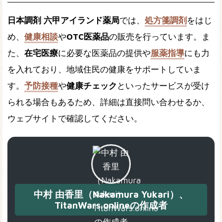
日本調剤 六甲アイランド薬局
では、
処方箋調剤
をはじ
め、
健康相談
や
OTC医薬品
の販売を行っています。ま
た、
在宅医療
に必要な医薬品の提供や
服薬指導
にも力
を入れており、地域住民の健康をサポートしていま
す。
予防接種
や
健康チェック
といったサービスが受け
られる場合もあるため、詳細は直接問い合わせるか、
ウェブサイトで確認してください。
中村 由香里（Nakamura Yukari）、
TitanWars.onlineの作成者