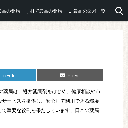
最高の薬局
村で最高の薬局
最高の薬局一覧
hare
Share
inkedIn
Email
on
on
の薬局は、処方箋調剤をはじめ、健康相談や市
なサービスを提供し、安心して利用できる環境
して重要な役割を果たしています。日本の薬局