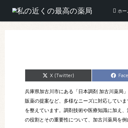
ホー
Share
Shar
X (Twitter)
Fac
on
on
兵庫県加古川市にある「日本調剤 加古川薬局
販薬の提案など、多様なニーズに対応していま
を整えています。調剤技術や医療知識に加え、
の役割とその重要性について、加古川薬局を例