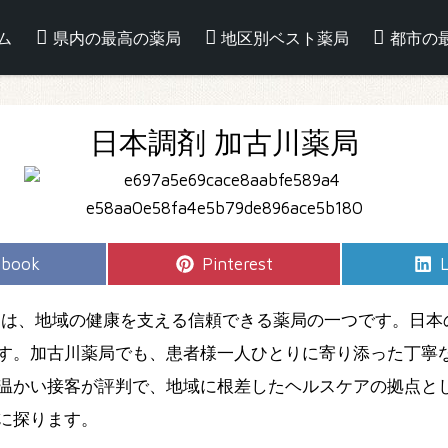
ム
県内の最高の薬局
地区別ベスト薬局
都市の
日本調剤 加古川薬局
e
Share
S
ebook
Pinterest
L
on
」は、地域の健康を支える信頼できる薬局の一つです。日本
す。加古川薬局でも、患者様一人ひとりに寄り添った丁寧
温かい接客が評判で、地域に根差したヘルスケアの拠点と
に探ります。