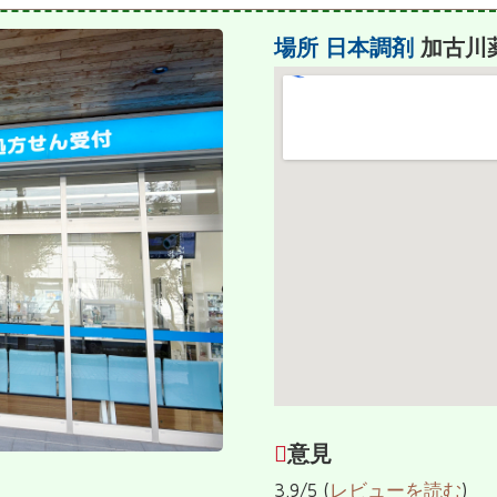
場所
日本調剤
加古川
意見
3.9/5 (
レビューを読む
)