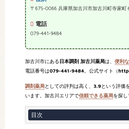
〒675-0066 兵庫県加古川市加古川町寺家
電話
079-441-9484
加古川市にある
日本調剤 加古川薬局
は、
便利
電話番号は
079-441-9484
。公式サイト（
htt
調剤薬局
としての評判は高く、
3.9
という評価
います。加古川エリアで
信頼できる薬局
を探し
目次