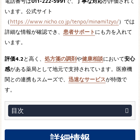
電話番号は
011-222-5991
で、
丁寧な対応
が評価されて
います。公式サイト
（
https://www.nicho.co.jp/tenpo/minami1zyo/
）では
詳細な情報が確認でき、
患者サポート
にも力を入れて
います。
評価4.2
と高く、
処方箋の調剤
や
健康相談
において
安心
感
がある薬局として地元で支持されています。医療機
関との連携もスムーズで、
迅速なサービス
が特徴で
す。
目次
詳細情報