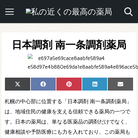
日本調剤 南一条調剤薬局
Share
Share
Share
Share
Share
X
Facebook
Pinterest
LinkedIn
Email
on
on
on
on
on
(Twitter)
札幌の中心部に位置する「日本調剤 南一条調剤薬局」
は、地域住民の健康を支える信頼できる薬局の一つで
す。日本の薬局は、単なる医薬品の調剤だけでなく、
健康相談や予防医療にも力を入れており、この薬局も