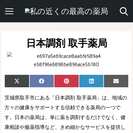
日本調剤 取手薬局
Share
Share
Share
Share
Share
X
Facebook
Pinterest
LinkedIn
Email
on
on
on
on
on
(Twitter)
茨城県取手市にある「日本調剤 取手薬局」は、地域の
方々の健康をサポートする信頼できる薬局の一つで
す。日本の薬局は、単に薬を調剤するだけでなく、健
康相談や服薬指導など、きめ細かなサービスを提供し