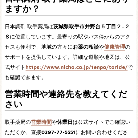
ますか？
日本調剤 取手薬局は
茨城県取手市井野台５丁目２−２
８
に位置しています。最寄りの駅やバス停からのアク
セスも便利で、地域の方々に
お薬の相談
や
健康管理
の
サポートを提供しています。詳細な道順や地図は、公
式サイト
https://www.nicho.co.jp/tenpo/toride/
で
も確認できます。
営業時間や連絡先を教えてくだ
さい
取手薬局の
営業時間
や
休業日
は公式サイトでご確認い
ただくか、直接
0297-77-5551
にお問い合わせくださ