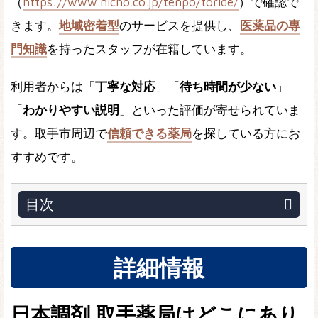
（
https://www.nicho.co.jp/tenpo/toride/
）で確認で
きます。
地域密着型
のサービスを提供し、
医薬品の専
門知識
を持ったスタッフが在籍しています。
利用者からは「
丁寧な対応
」「
待ち時間が少ない
」
「
わかりやすい説明
」といった評価が寄せられていま
す。取手市周辺で
信頼できる薬局
を探している方にお
すすめです。
目次
詳細情報
日本調剤 取手薬局はどこにあり