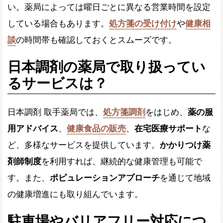
い。薬局によっては曜日ごとに異なる営業時間を設定
している場合もあります。
処方箋の受け付け
や
健康相
談
の時間帯も確認しておくとスムーズです。
日本調剤の薬局で取り扱ってい
るサービスは？
日本調剤 取手薬局では、
処方箋調剤
をはじめ、
薬の服
用アドバイス
、
健康食品の販売
、
在宅医療サポート
な
ど、多様なサービスを提供しています。
かかりつけ薬
剤師制度
を利用すれば、継続的な健康管理も可能で
す。また、
ポピュレーションアプローチ
を通じて地域
の健康増進にも取り組んでいます。
駐車場やバリアフリー対応につ