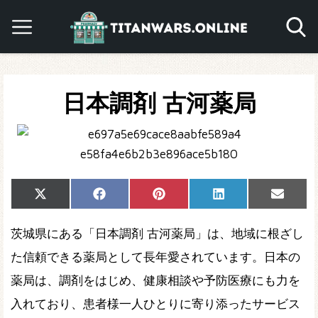
日本調剤 古河薬局
Share
Share
Share
Share
Share
X
Facebook
Pinterest
LinkedIn
Email
on
on
on
on
on
(Twitter)
茨城県にある「日本調剤 古河薬局」は、地域に根ざし
た信頼できる薬局として長年愛されています。日本の
薬局は、調剤をはじめ、健康相談や予防医療にも力を
入れており、患者様一人ひとりに寄り添ったサービス