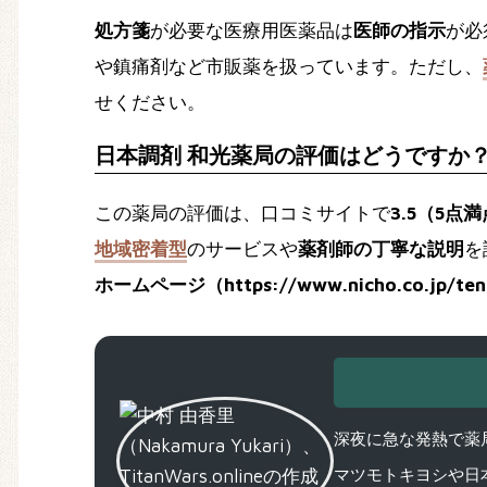
処方箋
が必要な医療用医薬品は
医師の指示
が必
や鎮痛剤など市販薬を扱っています。ただし、
せください。
日本調剤 和光薬局の評価はどうですか
この薬局の評価は、口コミサイトで
3.5（5点
地域密着型
のサービスや
薬剤師の丁寧な説明
を
ホームページ（https://www.nicho.co.jp/te
深夜に急な発熱で薬局
マツモトキヨシや日