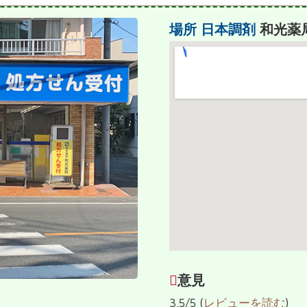
場所
日本調剤
和光薬
意見
3.5/5 (
レビューを読む
)