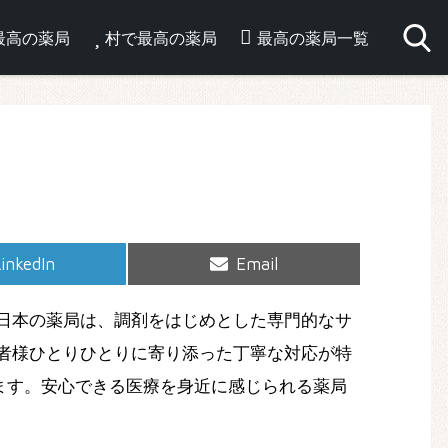
最高の薬局
村で最高の薬局
最高の薬局一覧
hare
Share
inkedIn
Email
on
on
日本の薬局は、調剤をはじめとした専門的なサ
者様ひとりひとりに寄り添った丁寧な対応が特
ます。安心できる医療を身近に感じられる薬局