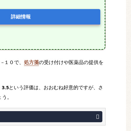
詳細情報
４−１０で、
処方箋
の受け付けや医薬品の提供を
。
3.5
という評価は、おおむね好意的ですが、さ
ょう。