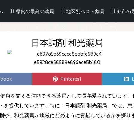
ム
県内の最高の薬局
地区別ベスト薬局
都市の
日本調剤 和光薬局
e
Share
S
ebook
Pinterest
L
on
の健康を支える信頼できる薬局として長年愛されています。
トを提供しています。特に「日本調剤 和光薬局」では、患
割や、和光薬局が地域にどのように貢献しているかを探り