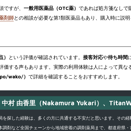
須ですが、
一般用医薬品（OTC薬）
であれば処方箋なしで
薬剤師
との相談が必要な第1類医薬品もあり、購入時に説
？
満点）
という評価が確認されています。
接客対応
や
待ち時間
評価する声もあります。実際の利用体験は人によって異な
npo/wako/）
で詳細を確認することをおすすめします。
中村 由香里（Nakamura Yukari）、TitanW
を探した経験は、多くの方に共通する不安だと思います。その経験がきっかけ
本調剤など全国チェーンから地域密着の調剤薬局まで、都道府県・