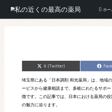
ホー
Share
Shar
X (Twitter)
Fac
on
on
埼玉県にある「日本調剤 和光薬局」は、地域
ービスから健康相談まで、多岐にわたるサポー
徴です。この記事では、日本における薬局の役
の魅力に迫ります。