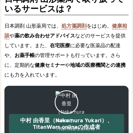
いるサービスは？
日本調剤 山形薬局では、
処方箋調剤
をはじめ、
健康相
談
や
薬の飲み合わせアドバイス
などのサービスを提供
しています。また、
在宅医療
に必要な医薬品の配達
や、
お薬手帳
の管理サポートも行っています。さら
に、定期的な
健康セミナー
や
地域の医療機関との連携
にも力を入れています。
中村 由香里（Nakamura Yukari）、
TitanWars.onlineの作成者