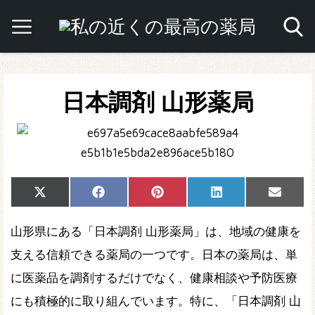
日本調剤 山形薬局
Share
Share
Share
Share
Share
X
Facebook
Pinterest
LinkedIn
Email
on
on
on
on
on
(Twitter)
山形県にある「日本調剤 山形薬局」は、地域の健康を
支える信頼できる薬局の一つです。日本の薬局は、単
に医薬品を調剤するだけでなく、健康相談や予防医療
にも積極的に取り組んでいます。特に、「日本調剤 山