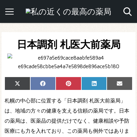
日本調剤 札医大前薬局
Share
Share
Share
Share
Share
X
Facebook
Pinterest
LinkedIn
Email
on
on
on
on
on
(Twitter)
札幌の中心部に位置する「日本調剤 札医大前薬局」
は、地域の方々の健康を支える信頼の薬局です。日本
の薬局は、医薬品の提供だけでなく、健康相談や予防
医療にも力を入れており、この薬局も例外ではありま