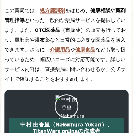
この薬局では、
処方箋調剤
をはじめ、
健康相談
や
薬剤
管理指導
といった一般的な薬局サービスを提供してい
ます。また、
OTC医薬品
（市販薬）の販売も行ってお
り、風邪薬や湿布薬など日常的に必要な医薬品を購入
できます。さらに、
介護用品
や
健康食品
なども取り扱
っているため、幅広いニーズに対応可能です。詳しい
サービス内容は、直接薬局に問い合わせるか、公式サ
イトで確認することをおすすめします。
中村 由香里（Nakamura Yukari）、
TitanWars.onlineの作成者