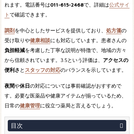
れます。電話番号は
011-615-2468
で、詳細は
公式サイ
ト
で確認できます。
調剤
を中心としたサービスを提供しており、
処方箋
の
受け取りや
健康相談
にも対応しています。患者さんの
負担軽減
を考慮した丁寧な説明が特徴で、地域の方々
から信頼されています。3.5という評価は、
アクセスの
便利さ
と
スタッフの対応
のバランスを示しています。
夜間
や
休日
の対応については事前確認がおすすめで
す。必要な医薬品や健康アイテムが揃っているため、
日常の
健康管理
に役立つ薬局と言えるでしょう。
目次