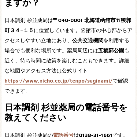
ますか？
日本調剤 杉並薬局は
〒040-0001 北海道函館市五稜郭
町３４−１５
に位置しています。函館市の中心部からア
クセスしやすい立地にあり、
公共交通機関
を利用する
場合でも便利な場所です。薬局周辺には
五稜郭公園
も
近く、待ち時間に散策を楽しむこともできます。詳細
な地図やアクセス方法は公式サイト
https://www.nicho.co.jp/tenpo/suginami/
で確認
できます。
日本調剤 杉並薬局の電話番号を
教えてください
日本調剤 杉並薬局の
電話番号
は
0138-31-1661
です。