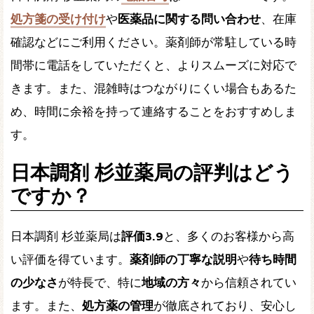
処方箋の受け付け
や
医薬品に関する問い合わせ
、在庫
確認などにご利用ください。薬剤師が常駐している時
間帯に電話をしていただくと、よりスムーズに対応で
きます。また、混雑時はつながりにくい場合もあるた
め、時間に余裕を持って連絡することをおすすめしま
す。
日本調剤 杉並薬局の評判はどう
ですか？
日本調剤 杉並薬局は
評価3.9
と、多くのお客様から高
い評価を得ています。
薬剤師の丁寧な説明
や
待ち時間
の少なさ
が特長で、特に
地域の方々
から信頼されてい
ます。また、
処方薬の管理
が徹底されており、安心し