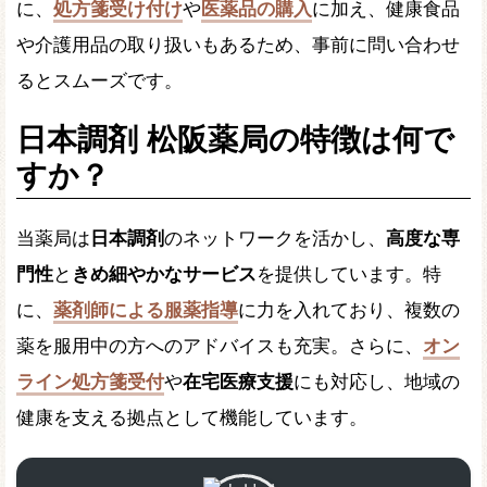
に、
処方箋受け付け
や
医薬品の購入
に加え、健康食品
や介護用品の取り扱いもあるため、事前に問い合わせ
るとスムーズです。
日本調剤 松阪薬局の特徴は何で
すか？
当薬局は
日本調剤
のネットワークを活かし、
高度な専
門性
と
きめ細やかなサービス
を提供しています。特
に、
薬剤師による服薬指導
に力を入れており、複数の
薬を服用中の方へのアドバイスも充実。さらに、
オン
ライン処方箋受付
や
在宅医療支援
にも対応し、地域の
健康を支える拠点として機能しています。