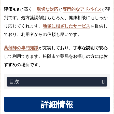
評価4.9
と高く、
親切な対応
と
専門的なアドバイス
が評
判です。処方箋調剤はもちろん、健康相談にもしっか
り応じてくれます。
地域に根ざしたサービス
を提供し
ており、利用者からの信頼も厚いです。
薬剤師の専門知識
が充実しており、
丁寧な説明
で安心
して利用できます。松阪市で薬局をお探しの方には
お
すすめ
の場所です。
目次
詳細情報