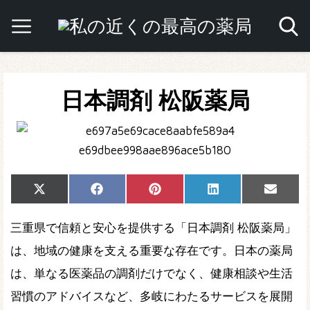
日本調剤 松阪薬局
Share
Share
Share
Share
Share
X
Facebook
Pinterest
LinkedIn
Email
on
on
on
on
on
(Twitter)
三重県で信頼と安心を提供する「日本調剤 松阪薬局」
は、地域の健康を支える重要な存在です。日本の薬局
は、単なる医薬品の調剤だけでなく、健康相談や生活
習慣のアドバイスなど、多岐にわたるサービスを展開