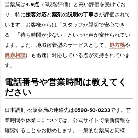
当薬局は
4.9点
（5段階評価）と高い評価を受けてお
り、特に
接客対応
と
薬剤の説明の丁寧さ
が評価されて
います。お客様からは「スタッフが親切で安心でき
る」「待ち時間が少ない」といった声が寄せられてい
ます。また、地域密着型のサービスとして、
処方箋
や
健康相談
にも迅速に対応している点が支持されていま
す。
電話番号や営業時間は教えてく
ださい
日本調剤 松阪薬局の連絡先は
0598-50-0233
です。営
業時間や休業日については、公式サイトで最新情報を
確認することをお勧めします。一般的な薬局と同様