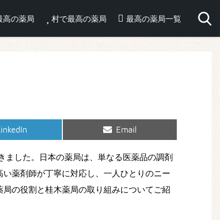
最高の薬局
村で最高の薬局
最高の薬局一覧
hare
Share
inkedIn
Email
on
on
きました。日本の薬局は、単なる医薬品の調剤
高い薬剤師が丁寧に対応し、一人ひとりのニー
薬局の役割と桂木薬局の取り組みについてご紹