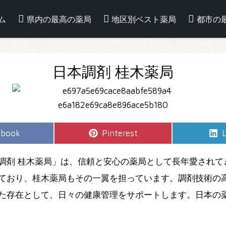
ム
県内の最高の薬局
地区別ベスト薬局
都市の
日本調剤 桂木薬局
e
Share
S
ebook
Pinterest
L
on
調剤 桂木薬局」は、信頼と安心の薬局として長年愛されて
ており、桂木薬局もその一翼を担っています。調剤技術の
た存在として、日々の健康管理をサポートします。日本の