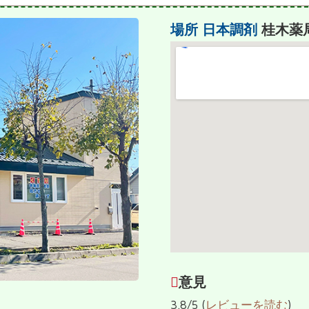
場所
日本調剤
桂木薬
意見
3.8/5 (
レビューを読む
)