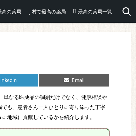
最高の薬局
村で最高の薬局
最高の薬局一覧
hare
Share
inkedIn
Email
on
on
、単なる医薬品の調剤だけでなく、健康相談や
局でも、患者さん一人ひとりに寄り添った丁寧
うに地域に貢献しているかを紹介します。