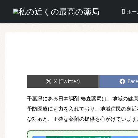
ホー
Share
Shar
X (Twitter)
Fac
on
on
千葉県にある日本調剤 椿森薬局は、地域の健
予防医療にも力を入れており、地域住民の身近
な対応と、正確な薬剤の提供を心がけています