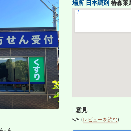
場所
日本調剤
椿森薬
意見
5/5 (
レビューを読む
)
４−４