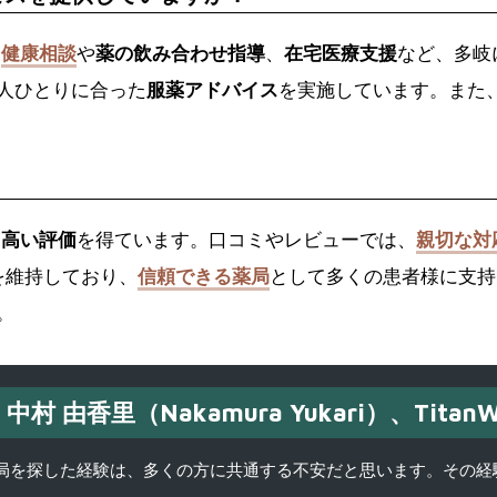
、
健康相談
や
薬の飲み合わせ指導
、
在宅医療支援
など、多岐
人ひとりに合った
服薬アドバイス
を実施しています。また
？
て
高い評価
を得ています。口コミやレビューでは、
親切な対
を維持しており、
信頼できる薬局
として多くの患者様に支持
。
中村 由香里（Nakamura Yukari）、TitanW
を探した経験は、多くの方に共通する不安だと思います。その経験がきっかけ