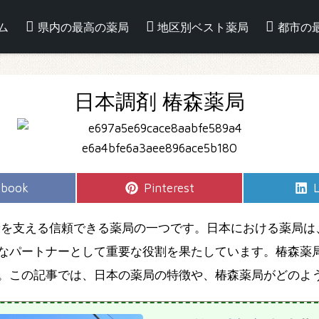
ム
県内の最高の薬局
地区別ベスト薬局
都市の
日本調剤 椿森薬局
e
Share
S
ebook
Pinterest
L
on
康を支える信頼できる薬局の一つです。日本における薬局は
なパートナーとして重要な役割を果たしています。椿森薬
。この記事では、日本の薬局の特徴や、椿森薬局がどのよ