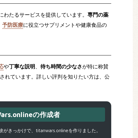
にわたるサービスを提供しています。
専門の薬
、
予防医療
に役立つサプリメントや健康食品の
応
や
丁寧な説明
、
待ち時間の少なさ
が特に称賛
されています。詳しい評判を知りたい方は、公
ars.onlineの作成者
で、titanwars.onlineを作りました。