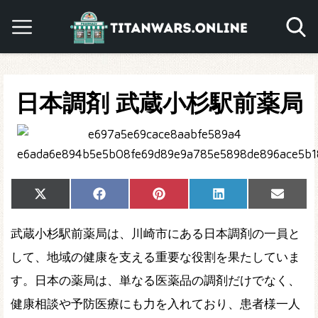
日本調剤 武蔵小杉駅前薬局
Share
Share
Share
Share
Share
X
Facebook
Pinterest
LinkedIn
Email
on
on
on
on
on
(Twitter)
武蔵小杉駅前薬局は、川崎市にある日本調剤の一員と
して、地域の健康を支える重要な役割を果たしていま
す。日本の薬局は、単なる医薬品の調剤だけでなく、
健康相談や予防医療にも力を入れており、患者様一人