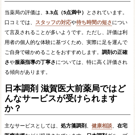
当薬局の評価は、
3.3点（5点満中）
とされています。
口コミでは、
スタッフの対応
や
待ち時間の短さ
につい
て言及されることが多いようです。ただし、評価は利
用者の個人的な体験に基づくため、実際に足を運んで
ご自身で確かめることをおすすめします。
調剤の正確
さ
や
服薬指導の丁寧さ
については、特に高く評価され
る傾向があります。
日本調剤 滋賀医大前薬局ではど
んなサービスが受けられます
か？
主なサービスとしては、
処方箋調剤
、
健康相談
、
在宅