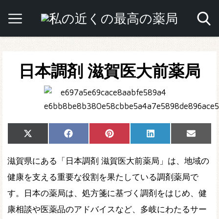
日本調剤 滋賀医大前薬局
Share
Share
Share
Share
Share
X
Facebook
Pinterest
LinkedIn
Email
on
on
on
on
on
(Twitter)
滋賀県にある「日本調剤 滋賀医大前薬局」は、地域の
健康を支える重要な役割を果たしている調剤薬局で
す。日本の薬局は、処方箋に基づく調剤をはじめ、健
康相談や医薬品のアドバイスなど、多岐にわたるサー