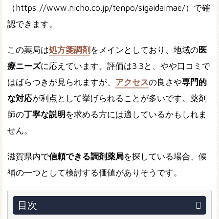
（https://www.nicho.co.jp/tenpo/sigaidaimae/）で確
認できます。
この薬局は
処方箋調剤
をメインとしており、地域の
医
療ニーズ
に応えています。評価は3.3と、やや口コミで
はばらつきが見られますが、
アクセス
の良さや
専門的
な対応
が利点として挙げられることが多いです。薬剤
師の
丁寧な説明
を求める方には適しているかもしれま
せん。
滋賀県内で
信頼できる調剤薬局
を探している場合、候
補の一つとして検討する価値がありそうです。
目次