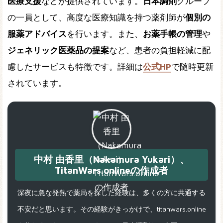
医療支援
などが提供されています。
日本調剤
グループ
の一員として、高度な医療知識を持つ薬剤師が
個別の
服薬アドバイス
を行います。また、
お薬手帳の管理
や
ジェネリック医薬品の提案
など、患者の負担軽減に配
慮したサービスも特徴です。詳細は
公式HP
で随時更新
されています。
中村 由香里（Nakamura Yukari）、
TitanWars.onlineの作成者
深夜に急な発熱で薬局を探した経験は、多くの方に共通する
不安だと思います。その経験がきっかけで、titanwars.online