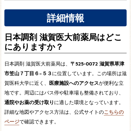
詳細情報
日本調剤 滋賀医大前薬局はどこ
にありますか？
日本調剤 滋賀医大前薬局は、
〒525-0072 滋賀県草津
市笠山７丁目６−５３
に位置しています。この場所は滋
賀医科大学に近く、
医療施設へのアクセス
が便利な立
地です。周辺にはバス停や駐車場も整備されており、
通院やお薬の受け取り
に適した環境となっています。
詳細な地図やアクセス方法は、公式サイトの
こちらの
ページ
で確認できます。