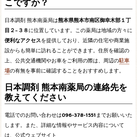
こですか？
日本調剤 熊本南薬局は
熊本県熊本市南区御幸木部１丁
目２−３８
に位置しています。この薬局は地域の方々に
便利なアクセス
を提供しており、近隣の住宅や商業施
設からも簡単に訪れることができます。住所を確認の
上、公共交通機関やお車をご利用の際は、周辺の
駐車
場
の有無を事前に確認することをおすすめします。
日本調剤 熊本南薬局の連絡先を
教えてください
電話でのお問い合わせは
096-378-1551
までお願いいた
します。また、詳細な情報やサービス内容について
は、公式ウェブサイト