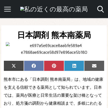
日本調剤 熊本南薬局
Share
Share
Share
Share
Share
X
Facebook
Pinterest
LinkedIn
Email
on
on
on
on
on
(Twitter)
熊本市にある「日本調剤 熊本南薬局」は、地域の健康
を支える信頼できる薬局として知られています。日本
では、薬局が医療と日常生活の重要な架け橋となって
おり、処方箋の調剤から健康相談まで、多岐にわたる