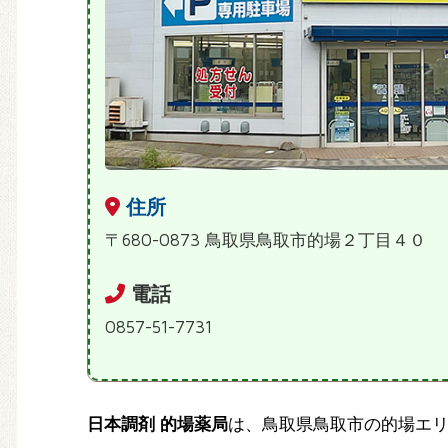
住所
〒680-0873 鳥取県鳥取市的場２丁目４０
電話
0857-51-7731
日本調剤 的場薬局
は、鳥取県鳥取市の的場エ