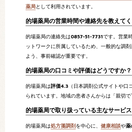
薬局
として利用されています。
的場薬局の営業時間や連絡先を教えてく
的場薬局の連絡先は
0857-51-7731
です。営業
ットワークに所属しているため、一般的な調剤
よう、事前確認が重要です。
的場薬局の口コミや評価はどうですか？
的場薬局は
評価4.3
（日本調剤公式サイトや口
られています。地域の患者さんからは「親切で
的場薬局で取り扱っている主なサービス
的場薬局は
処方箋調剤
を中心に、
健康相談
や
薬