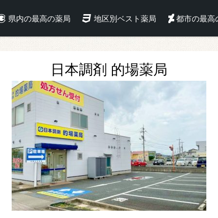
県内の最高の薬局
地区別ベスト薬局
都市の最高
日本調剤 的場薬局