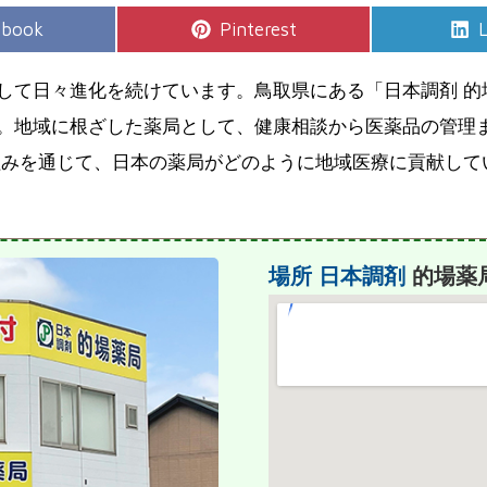
e
Share
S
ebook
Pinterest
L
on
して日々進化を続けています。鳥取県にある「日本調剤 的
。地域に根ざした薬局として、健康相談から医薬品の管理
組みを通じて、日本の薬局がどのように地域医療に貢献して
場所
日本調剤
的場薬