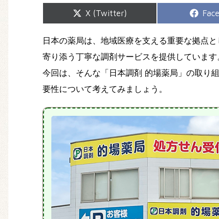
Share
Shar
X (Twitter)
Fac
on
on
日本の薬局は、地域医療を支える重要な拠点と
寄り添う丁寧な調剤サービスを提供しています
今回は、そんな「日本調剤 的場薬局」の取り
要性について考えてみましょう。