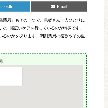
hare
Share
inkedIn
Email
on
on
場薬局」もその一つで、患者さん一人ひとりに
まで、幅広いケアを行っているのが特徴です。
いるのかを探ります。調剤薬局の役割やその重
局