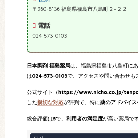
〒960-8136 福島県福島市八島町２−２２
電話
024-573-0103
日本調剤 福島薬局
は、福島県福島市八島町に
は
024-573-0103
で、アクセスや問い合わせも
公式サイト（
https://www.nicho.co.jp/tenp
した
親切な対応
が評判で、特に
薬のアドバイス
総合評価は
5
で、
利用者の満足度
が高い薬局で