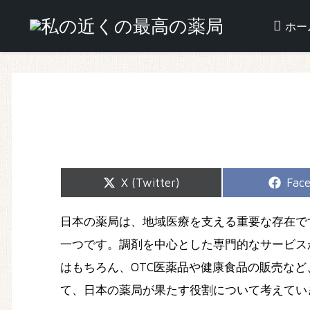
ホー
Share
Shar
X (Twitter)
Fac
on
on
日本の薬局は、地域医療を支える重要な存在で
一つです。調剤を中心とした専門的なサービス
はもちろん、OTC医薬品や健康食品の販売な
て、日本の薬局が果たす役割について考えてい