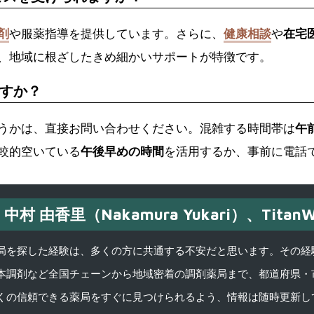
剤
や服薬指導を提供しています。さらに、
健康相談
や
在宅
、地域に根ざしたきめ細かいサポートが特徴です。
すか？
うかは、直接お問い合わせください。混雑する時間帯は
午
較的空いている
午後早めの時間
を活用するか、事前に電話
中村 由香里（Nakamura Yukari）、TitanW
を探した経験は、多くの方に共通する不安だと思います。その経験がきっかけ
本調剤など全国チェーンから地域密着の調剤薬局まで、都道府県・
くの信頼できる薬局をすぐに見つけられるよう、情報は随時更新し