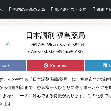
ム
県内の最高の薬局
地区別ベスト薬局
都市の
日本調剤 福島薬局
e
Share
S
ebook
Pinterest
L
on
す。その中でも「日本調剤 福島薬局」は、福島市で地域住
から健康相談まで、患者様一人ひとりに寄り添ったケアを
ど、多様なニーズに対応できる特徴があります。この記事で
きます。