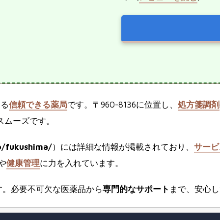
ある
信頼できる薬局
です。〒960-8136に位置し、
処方箋調剤
スムーズです。
o/fukushima/
）には詳細な情報が掲載されており、
サービ
や
健康管理
に力を入れています。
す。必要不可欠な医薬品から
専門的なサポート
まで、安心し