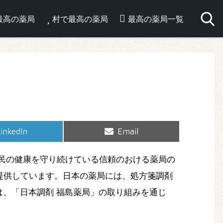
最高の薬局
村で最高の薬局
最高の薬局一覧
hare
Share
inkedIn
Email
on
on
民の健康を守り続けている信頼のおける薬局の
提供しています。日本の薬局には、処方箋調剤
は、「日本調剤 福島薬局」の取り組みを通じ