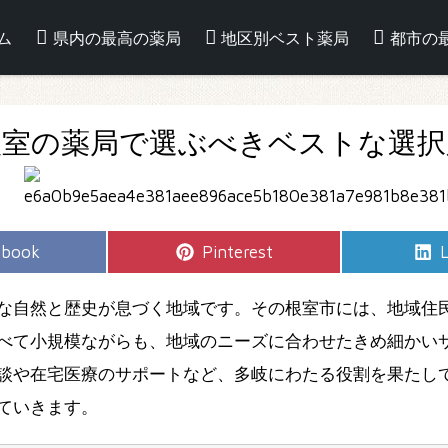
ム
県内の最高の薬局
地区別ベスト薬局
都市の
根室の薬局で選ぶべきベストな選択
e
Share
S
ebook
Pinterest
L
on
な自然と歴史が息づく地域です。その根室市には、地域住
べて小規模ながらも、地域のニーズに合わせたきめ細かい
談や在宅医療のサポートなど、多岐にわたる役割を果たし
ていきます。