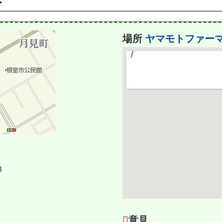
ー
場所
ヤマモトファー
３
意見