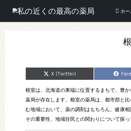
ホー
Share
Shar
X (Twitter)
Fac
on
on
根室は、北海道の東端に位置するまちで、豊か
薬局が存在します。根室の薬局は、都市部と比
む地域において、薬の調剤はもちろん、健康相
その重要性、地域住民との関わりについて探っ