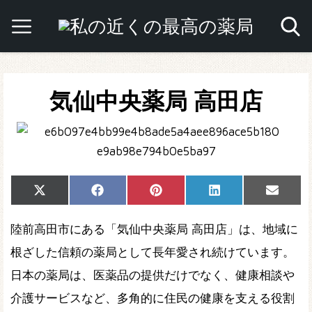
気仙中央薬局 高田店
Share
Share
Share
Share
Share
X
Facebook
Pinterest
LinkedIn
Email
on
on
on
on
on
(Twitter)
陸前高田市にある「気仙中央薬局 高田店」は、地域に
根ざした信頼の薬局として長年愛され続けています。
日本の薬局は、医薬品の提供だけでなく、健康相談や
介護サービスなど、多角的に住民の健康を支える役割