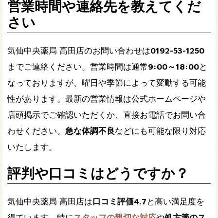
営業時間や連絡先を教えてくだ
さい
気仙中央薬局 高田店のお問い合わせは
0192-53-1250
までご連絡ください。営業時間は通常
9:00～18:00
と
なっておりますが、曜日や季節によって変動する可能
性があります。最新の営業情報は公式ホームページや
店頭掲示でご確認いただくか、直接お電話でお問い合
わせください。
急な体調不良
などにも可能な限り対応
いたします。
評判や口コミはどうですか？
気仙中央薬局 高田店は
口コミ評価4.7
と高い満足度を
得ています。特に
スタッフの親切な対応
や
処方箋のス