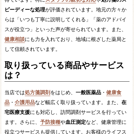
ピーディーな処理
が評価されています。地元の方々か
らは「いつも丁寧に説明してくれる」「薬のアドバイ
スが役立つ」といった声が寄せられています。また、
健康相談
にも力を入れており、地域に根ざした薬局と
して信頼されています。
取り扱っている商品やサービス
は？
当店では
処方箋調剤
をはじめ、
一般医薬品
・
健康食
品
・
介護用品
など幅広く取り扱っています。また、
在
宅医療支援
にも対応し、訪問調剤サービスを行ってい
ます。さらに、
予防接種
や
血圧測定
など、健康管理に
役立つサービスも提供しています。お客様のライフス