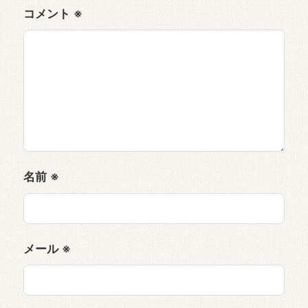
コメント
※
名前
※
メール
※