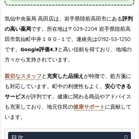
気仙中央薬局 高田店は、岩手県陸前高田市にある
評判
の高い薬局
です。所在地は〒029-2204 岩手県陸前高
田市気仙町中井１９０−１で、連絡先は0192-53-1250
です。
Google評価4.7
と高い信頼を得ており、地域の
方々から支持されています。
親切なスタッフ
と
充実した品揃え
が特徴で、処方箋に
も対応しています。町中の利便性もよく、
安心できる
サービス
が評判です。健康に関わる商品やアドバイス
も充実しており、地元住民の
健康サポート
に貢献して
います。
目次