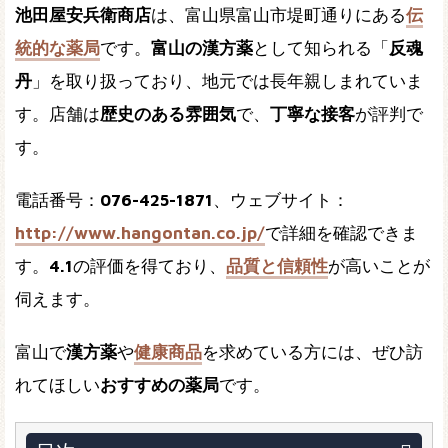
池田屋安兵衛商店
は、富山県富山市堤町通りにある
伝
統的な薬局
です。
富山の漢方薬
として知られる「
反魂
丹
」を取り扱っており、地元では長年親しまれていま
す。店舗は
歴史のある雰囲気
で、
丁寧な接客
が評判で
す。
電話番号：
076-425-1871
、ウェブサイト：
http://www.hangontan.co.jp/
で詳細を確認できま
す。
4.1
の評価を得ており、
品質と信頼性
が高いことが
伺えます。
富山で
漢方薬
や
健康商品
を求めている方には、ぜひ訪
れてほしい
おすすめの薬局
です。