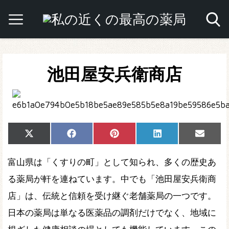
池田屋安兵衛商店
Share
Share
Share
Share
Share
X
Facebook
Pinterest
LinkedIn
Email
on
on
on
on
on
(Twitter)
富山県は「くすりの町」として知られ、多くの歴史あ
る薬局が軒を連ねています。中でも「池田屋安兵衛商
店」は、伝統と信頼を受け継ぐ老舗薬局の一つです。
日本の薬局は単なる医薬品の調剤だけでなく、地域に