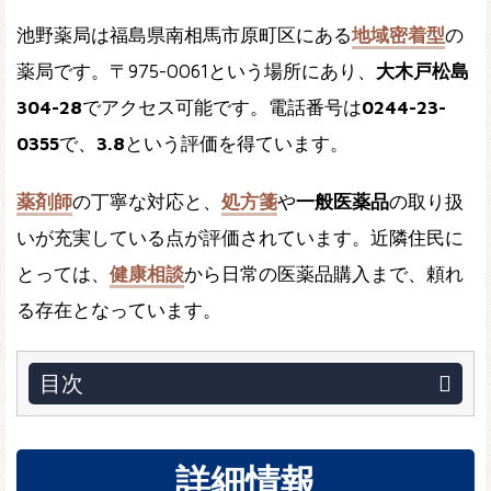
池野薬局は福島県南相馬市原町区にある
地域密着型
の
薬局です。〒975-0061という場所にあり、
大木戸松島
304-28
でアクセス可能です。電話番号は
0244-23-
0355
で、
3.8
という評価を得ています。
薬剤師
の丁寧な対応と、
処方箋
や
一般医薬品
の取り扱
いが充実している点が評価されています。近隣住民に
とっては、
健康相談
から日常の医薬品購入まで、頼れ
る存在となっています。
目次
詳細情報