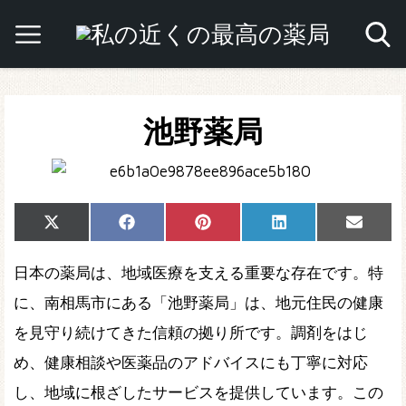
池野薬局
Share
Share
Share
Share
Share
X
Facebook
Pinterest
LinkedIn
Email
on
on
on
on
on
(Twitter)
日本の薬局は、地域医療を支える重要な存在です。特
に、南相馬市にある「池野薬局」は、地元住民の健康
を見守り続けてきた信頼の拠り所です。調剤をはじ
め、健康相談や医薬品のアドバイスにも丁寧に対応
し、地域に根ざしたサービスを提供しています。この