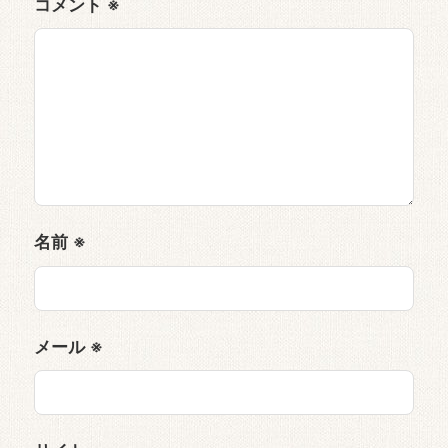
コメント
※
名前
※
メール
※