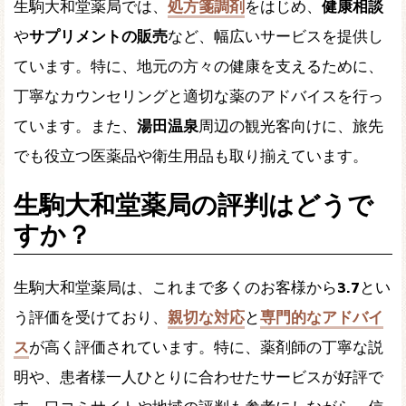
生駒大和堂薬局では、
処方箋調剤
をはじめ、
健康相談
や
サプリメントの販売
など、幅広いサービスを提供し
ています。特に、地元の方々の健康を支えるために、
丁寧なカウンセリングと適切な薬のアドバイスを行っ
ています。また、
湯田温泉
周辺の観光客向けに、旅先
でも役立つ医薬品や衛生用品も取り揃えています。
生駒大和堂薬局の評判はどうで
すか？
生駒大和堂薬局は、これまで多くのお客様から
3.7
とい
う評価を受けており、
親切な対応
と
専門的なアドバイ
ス
が高く評価されています。特に、薬剤師の丁寧な説
明や、患者様一人ひとりに合わせたサービスが好評で