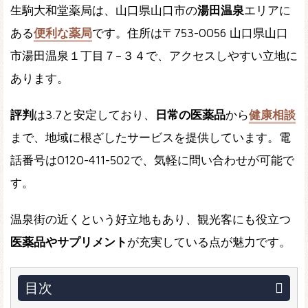
生駒大和堂薬局は、山口県山口市の
湯田温泉
エリアに
ある
便利な薬局
です。住所は〒753-0056 山口県山口
市湯田温泉１丁目７−３４で、アクセスしやすい立地に
あります。
評判
は3.7と安定しており、
日常の医薬品
から
健康相談
まで、地域に根ざしたサービスを提供しています。電
話番号は0120-411-502で、気軽に問い合わせが可能で
す。
温泉街の近くという好立地もあり、観光客にも役立つ
医薬品やサプリメント
が充実している点が魅力です。
目次