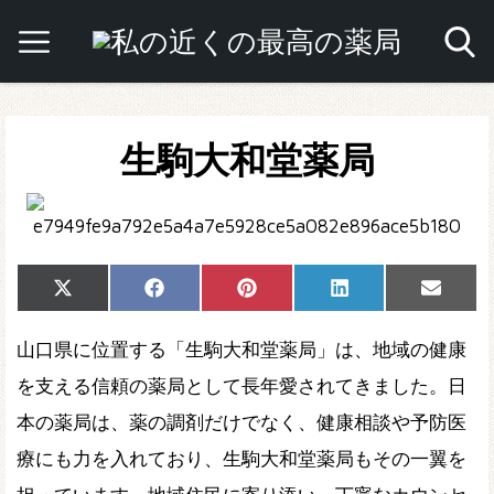
生駒大和堂薬局
Share
Share
Share
Share
Share
X
Facebook
Pinterest
LinkedIn
Email
on
on
on
on
on
(Twitter)
山口県に位置する「生駒大和堂薬局」は、地域の健康
を支える信頼の薬局として長年愛されてきました。日
本の薬局は、薬の調剤だけでなく、健康相談や予防医
療にも力を入れており、生駒大和堂薬局もその一翼を