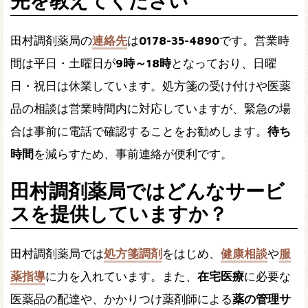
先を教えてください
田村調剤薬局の
連絡先
は
0178-35-4890
です。営業時
間は平日・土曜日が
9時～18時
となっており、日曜
日・祝日は休業しています。処方箋の受け付けや医薬
品の相談は営業時間内に対応していますが、緊急の場
合は事前に電話で確認することをお勧めします。
待ち
時間
を減らすため、事前連絡が便利です。
田村調剤薬局ではどんなサービ
スを提供していますか？
田村調剤薬局では
処方箋調剤
をはじめ、
健康相談
や
服
薬指導
に力を入れています。また、
在宅医療
に必要な
医薬品の配達や、かかりつけ薬剤師による
薬の管理サ