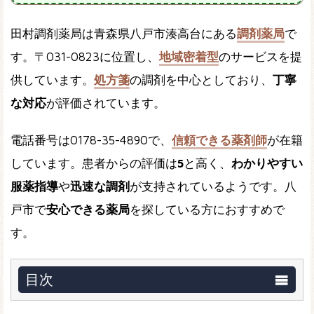
田村調剤薬局は青森県八戸市湊高台にある
調剤薬局
で
す。〒031-0823に位置し、
地域密着型
のサービスを提
供しています。
処方箋
の調剤を中心としており、
丁寧
な対応
が評価されています。
電話番号は0178-35-4890で、
信頼できる薬剤師
が在籍
しています。患者からの評価は
5
と高く、
わかりやすい
服薬指導
や
迅速な調剤
が支持されているようです。八
戸市で
安心できる薬局
を探している方におすすめで
す。
目次