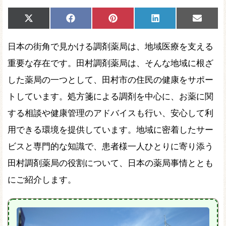
Share
Share
Share
Share
Share
X
Facebook
Pinterest
LinkedIn
Email
on
on
on
on
on
(Twitter)
日本の街角で見かける調剤薬局は、地域医療を支える
重要な存在です。田村調剤薬局は、そんな地域に根ざ
した薬局の一つとして、田村市の住民の健康をサポー
トしています。処方箋による調剤を中心に、お薬に関
する相談や健康管理のアドバイスも行い、安心して利
用できる環境を提供しています。地域に密着したサー
ビスと専門的な知識で、患者様一人ひとりに寄り添う
田村調剤薬局の役割について、日本の薬局事情ととも
にご紹介します。