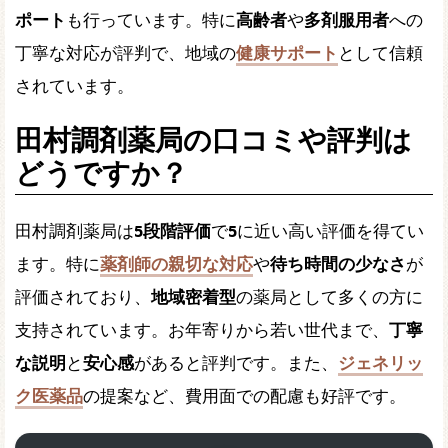
ポート
も行っています。特に
高齢者
や
多剤服用者
への
丁寧な対応が評判で、地域の
健康サポート
として信頼
されています。
田村調剤薬局の口コミや評判は
どうですか？
田村調剤薬局は
5段階評価
で
5
に近い高い評価を得てい
ます。特に
薬剤師の親切な対応
や
待ち時間の少なさ
が
評価されており、
地域密着型
の薬局として多くの方に
支持されています。お年寄りから若い世代まで、
丁寧
な説明
と
安心感
があると評判です。また、
ジェネリッ
ク医薬品
の提案など、費用面での配慮も好評です。