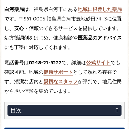
白河薬局
は、福島県白河市にある
地域に根差した薬局
です。〒961-0005 福島県白河市豊地砂田74−3に位置
し、
安心・信頼
のできるサービスを提供しています。
処方箋調剤をはじめ、健康相談や
医薬品のアドバイス
にも丁寧に対応してくれます。
電話番号は
0248-21-5222
で、詳細は
公式サイト
でも
確認可能。地域の
健康サポート
として頼れる存在で
す。清潔な店内と
親切なスタッフ
が評判で、地元住民
から厚い信頼を集めています。
目次