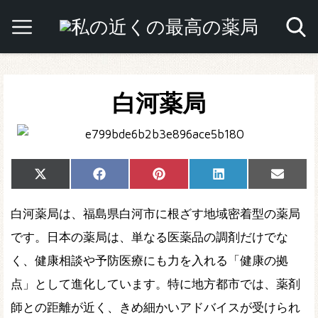
白河薬局
Share
Share
Share
Share
Share
X
Facebook
Pinterest
LinkedIn
Email
on
on
on
on
on
(Twitter)
白河薬局は、福島県白河市に根ざす地域密着型の薬局
です。日本の薬局は、単なる医薬品の調剤だけでな
く、健康相談や予防医療にも力を入れる「健康の拠
点」として進化しています。特に地方都市では、薬剤
師との距離が近く、きめ細かいアドバイスが受けられ