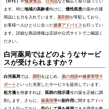
（OTC）
や
健康食品
、
日用品
など幅広く取り扱ってい
ます。特に
地域の高齢者
向けに、
慢性疾患
の薬や介護
用品にも力を入れています。
薬剤師
が常駐しており、
お客様一人ひとりに合った
健康アドバイス
も行ってい
ます。詳細な商品情報は店頭や公式サイトでご確認く
ださい。
白河薬局ではどのようなサービ
スが受けられますか？
白河薬局
では、
調剤
をはじめ、
薬の相談
や
健康管理サ
ポート
といった充実したサービスを提供しています。
処方箋
を持参すれば、
医師の指示通り
の薬を正確に調
剤します。さらに、
服薬指導
や
副作用
に関するアドバ
イスも行っており、
安心して薬を服用
できる環境を整