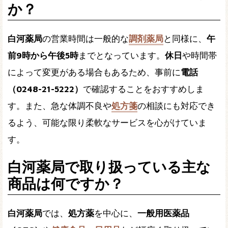
か？
白河薬局
の営業時間は一般的な
調剤薬局
と同様に、
午
前9時から午後5時
までとなっています。
休日
や時間帯
によって変更がある場合もあるため、事前に
電話
（0248-21-5222）
で確認することをおすすめしま
す。また、急な体調不良や
処方箋
の相談にも対応でき
るよう、可能な限り柔軟なサービスを心がけていま
す。
白河薬局で取り扱っている主な
商品は何ですか？
白河薬局
では、
処方薬
を中心に、
一般用医薬品