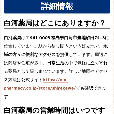
詳細情報
白河薬局はどこにありますか？
白河薬局
は
〒961-0005 福島県白河市豊地砂田74−3
に
位置しています。駅から徒歩圏内という好立地で、
地
域の方々に便利なアクセス
を提供しています。周辺に
は商店や住宅が多く、
日常生活
の中で気軽に立ち寄れ
る薬局として親しまれています。詳しい地図やアクセ
ス方法は公式サイト
https://nm-
pharmacy.co.jp/store/shirakawa/
でも確認できま
す。
白河薬局の営業時間はいつです