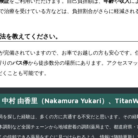
険証
をご利用いただけます。自己負担額は、
年齢
や
収入
に
で治療を受けている方などは、負担割合がさらに軽減され
法を教えてください。
が完備されていますので、お車でお越しの方も安心です。
寄りの
バス停
から徒歩数分の場所にあります。アクセスマッ
だくことも可能です。
中村 由香里（Nakamura Yukari）、TitanW
を探した経験は、多くの方に共通する不安だと思います。その経験がきっかけ
本調剤など全国チェーンから地域密着の調剤薬局まで、都道府県・
くの信頼できる薬局をすぐに見つけられるよう、情報は随時更新し