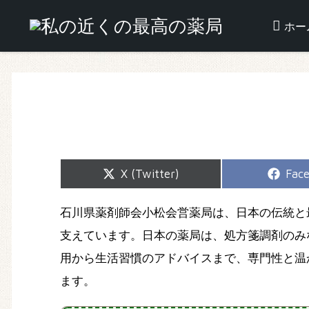
ホー
Share
Shar
X (Twitter)
Fac
on
on
石川県薬剤師会小松会営薬局は、日本の伝統と
支えています。日本の薬局は、処方箋調剤のみ
用から生活習慣のアドバイスまで、専門性と温
ます。