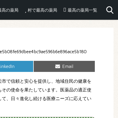
最高の薬局
村で最高の薬局
最高の薬局一覧
hare
Share
inkedIn
Email
on
on
松市で信頼と安心を提供し、地域住民の健康を
もその使命を果たしています。医薬品の適正使
して、日々進化し続ける医療ニーズに応えてい