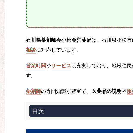
石川県薬剤師会小松会営薬局
は、石川県小松市
相談
に対応しています。
営業時間
や
サービス
は充実しており、地域住民か
す。
薬剤師
の専門知識が豊富で、
医薬品の説明
や
服
目次