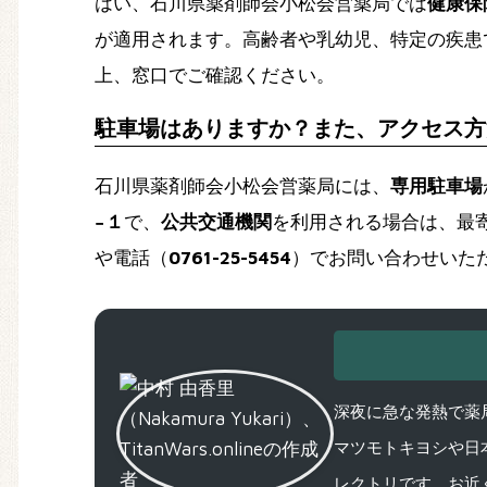
はい、石川県薬剤師会小松会営薬局では
健康保
が適用されます。高齢者や乳幼児、特定の疾患
上、窓口でご確認ください。
駐車場はありますか？また、アクセス方
石川県薬剤師会小松会営薬局には、
専用駐車場
−１
で、
公共交通機関
を利用される場合は、最
や電話（
0761-25-5454
）でお問い合わせいた
深夜に急な発熱で薬局
マツモトキヨシや日
レクトリです。お近