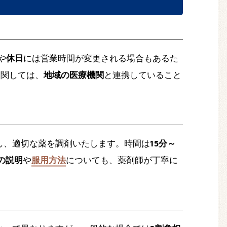
や
休日
には営業時間が変更される場合もあるた
に関しては、
地域の医療機関
と連携していること
し、適切な薬を調剤いたします。時間は
15分～
の説明
や
服用方法
についても、薬剤師が丁寧に