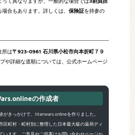
よって異なりますが、一般的な場合では
3割負担
る場合もあります。詳しくは、
保険証
を持参の
住所は
〒923-0961 石川県小松市向本折町７９
プや詳細な道順については、公式ホームページ
ars.onlineの作成者
で、titanwars.onlineを作りました。
市区町村・町村別に整理した日本最大級の薬局ディ
ています。ご意見やご提案はお問い合わせページか