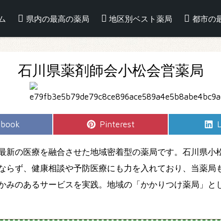
ム
県内の最高の薬局
地区別ベスト薬局
都市の
石川県薬剤師会小松会営薬局
e
Share
S
ebook
Pinterest
L
on
最新の医療を融合させた地域密着型の薬局です。石川県小
ならず、健康相談や予防医療にも力を入れており、当薬局
かみのあるサービスを実践。地域の「かかりつけ薬局」と