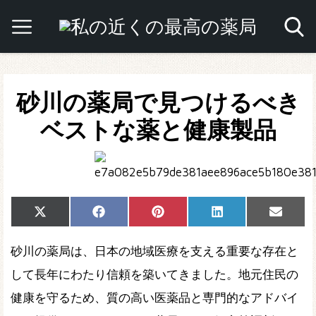
砂川の薬局で見つけるべき
ベストな薬と健康製品
Share
Share
Share
Share
Share
X
Facebook
Pinterest
LinkedIn
Email
on
on
on
on
on
(Twitter)
砂川の薬局は、日本の地域医療を支える重要な存在と
して長年にわたり信頼を築いてきました。地元住民の
健康を守るため、質の高い医薬品と専門的なアドバイ