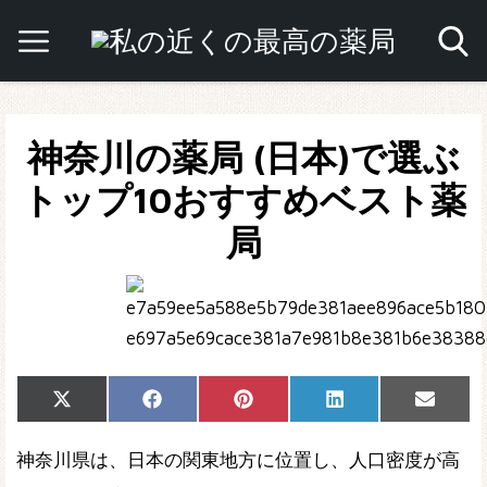
神奈川の薬局 (日本)で選ぶ
トップ10おすすめベスト薬
局
Share
Share
Share
Share
Share
X
Facebook
Pinterest
LinkedIn
Email
on
on
on
on
on
(Twitter)
神奈川県は、日本の関東地方に位置し、人口密度が高