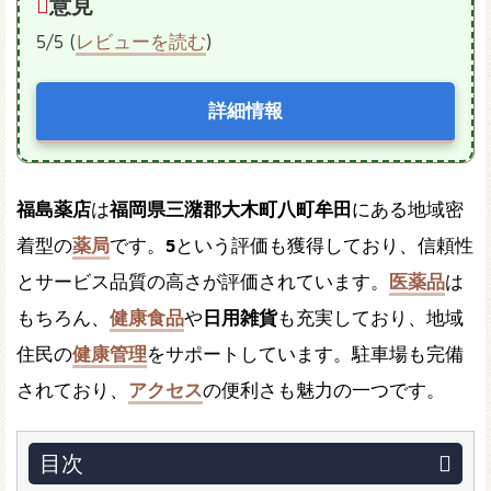
意見
5/5 (
レビューを読む
)
詳細情報
福島薬店
は
福岡県三潴郡大木町八町牟田
にある地域密
着型の
薬局
です。
5
という評価も獲得しており、信頼性
とサービス品質の高さが評価されています。
医薬品
は
もちろん、
健康食品
や
日用雑貨
も充実しており、地域
住民の
健康管理
をサポートしています。駐車場も完備
されており、
アクセス
の便利さも魅力の一つです。
目次