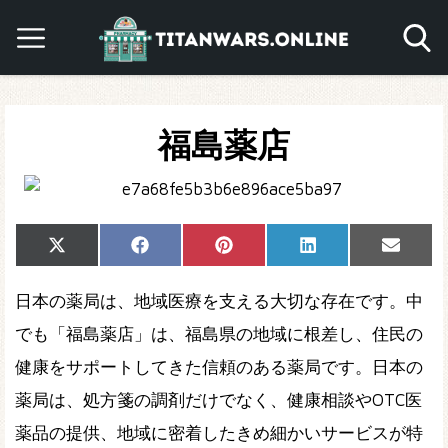
福島薬店
Share
Share
Share
Share
Share
X
Facebook
Pinterest
LinkedIn
Email
on
on
on
on
on
(Twitter)
日本の薬局は、地域医療を支える大切な存在です。中
でも「福島薬店」は、福島県の地域に根差し、住民の
健康をサポートしてきた信頼のある薬局です。日本の
薬局は、処方箋の調剤だけでなく、健康相談やOTC医
薬品の提供、地域に密着したきめ細かいサービスが特