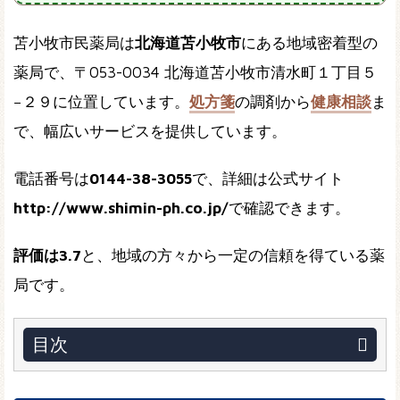
苫小牧市民薬局は
北海道苫小牧市
にある地域密着型の
薬局で、〒053-0034 北海道苫小牧市清水町１丁目５
−２９に位置しています。
処方箋
の調剤から
健康相談
ま
で、幅広いサービスを提供しています。
電話番号は
0144-38-3055
で、詳細は公式サイト
http://www.shimin-ph.co.jp/
で確認できます。
評価は3.7
と、地域の方々から一定の信頼を得ている薬
局です。
目次