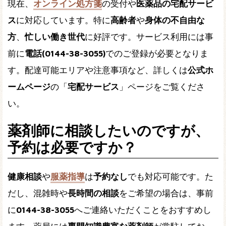
現在、
オンライン処方箋
の受付や
医薬品の宅配サービ
ス
に対応しています。特に
高齢者
や
身体の不自由な
方
、
忙しい働き世代
に好評です。サービス利用には事
前に
電話(0144-38-3055)
でのご登録が必要となりま
す。配達可能エリアや注意事項など、詳しくは
公式ホ
ームページ
の「
宅配サービス
」ページをご覧くださ
い。
薬剤師に相談したいのですが、
予約は必要ですか？
健康相談
や
服薬指導
は
予約なし
でも対応可能です。た
だし、混雑時や
長時間の相談
をご希望の場合は、事前
に
0144-38-3055
へご連絡いただくことをおすすめし