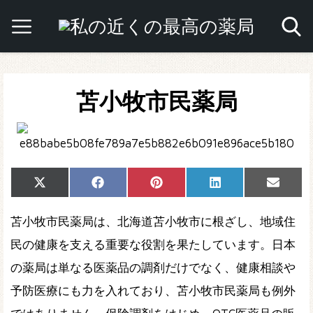
苫小牧市民薬局
Share
Share
Share
Share
Share
X
Facebook
Pinterest
LinkedIn
Email
on
on
on
on
on
(Twitter)
苫小牧市民薬局は、北海道苫小牧市に根ざし、地域住
民の健康を支える重要な役割を果たしています。日本
の薬局は単なる医薬品の調剤だけでなく、健康相談や
予防医療にも力を入れており、苫小牧市民薬局も例外