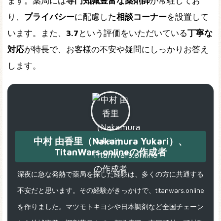
ます。薬局には
専門知識豊富な薬剤師
が常駐してお
り、
プライバシー
に配慮した
相談コーナー
を設置して
います。また、
3.7
という評価をいただいている
丁寧な
対応
が特長で、お客様の不安や疑問にしっかりお答え
します。
中村 由香里（Nakamura Yukari）、
TitanWars.onlineの作成者
深夜に急な発熱で薬局を探した経験は、多くの方に共通する
不安だと思います。その経験がきっかけで、titanwars.online
を作りました。マツモトキヨシや日本調剤など全国チェーン