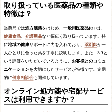
取り扱っている医薬品の種類や
特徴は？
当薬局では
処方箋薬
をはじめ、
一般用医薬品(OTC)
、
健康食品
、
介護用品
など幅広く取り扱っています。特
に
地域の健康サポート
に力を入れており、
薬剤師
が一
人ひとりに合った薬を丁寧に説明します。また、
3.7
と
いう評価をいただいているように、
お客様とのコミュ
ニケーション
を大切にしたサービスが特徴です。定期
的に
健康相談会
も開催しています。
オンライン処方箋や宅配サービ
スは利用できますか？