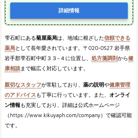
詳細情報
雫石町にある
菊屋薬局
は、地域に根ざした
信頼できる
薬局
として長年愛されています。〒020-0527 岩手県
岩手郡雫石町中町３３−４に位置し、
処方箋調剤
から
健
康相談
まで幅広く対応しています。
親切なスタッフ
が常駐しており、
薬の説明
や
健康管理
のアドバイス
も丁寧に行っています。また、
オンライ
ン情報
も充実しており、詳細は公式ホームページ
（https://www.kikuyaph.com/company）で確認可能
です。