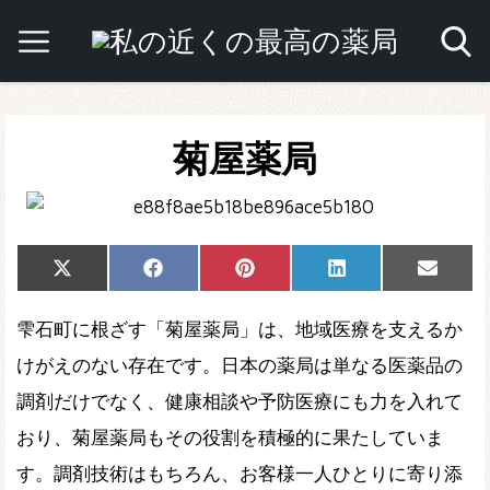
菊屋薬局
Share
Share
Share
Share
Share
X
Facebook
Pinterest
LinkedIn
Email
on
on
on
on
on
(Twitter)
雫石町に根ざす「菊屋薬局」は、地域医療を支えるか
けがえのない存在です。日本の薬局は単なる医薬品の
調剤だけでなく、健康相談や予防医療にも力を入れて
おり、菊屋薬局もその役割を積極的に果たしていま
す。調剤技術はもちろん、お客様一人ひとりに寄り添