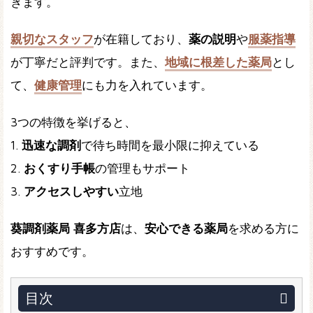
きます。
親切なスタッフ
が在籍しており、
薬の説明
や
服薬指導
が丁寧だと評判です。また、
地域に根差した薬局
とし
て、
健康管理
にも力を入れています。
3つの特徴を挙げると、
1.
迅速な調剤
で待ち時間を最小限に抑えている
2.
おくすり手帳
の管理もサポート
3.
アクセスしやすい
立地
葵調剤薬局 喜多方店
は、
安心できる薬局
を求める方に
おすすめです。
目次