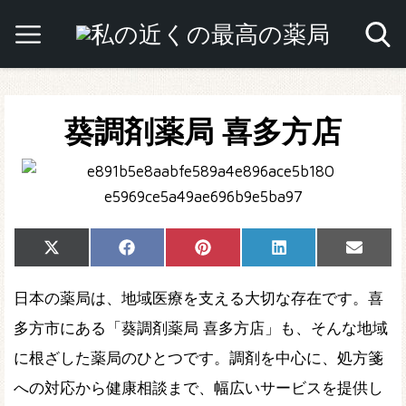
葵調剤薬局 喜多方店
Share
Share
Share
Share
Share
X
Facebook
Pinterest
LinkedIn
Email
on
on
on
on
on
(Twitter)
日本の薬局は、地域医療を支える大切な存在です。喜
多方市にある「葵調剤薬局 喜多方店」も、そんな地域
に根ざした薬局のひとつです。調剤を中心に、処方箋
への対応から健康相談まで、幅広いサービスを提供し