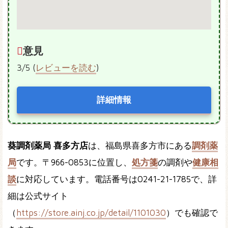
意見
3/5 (
レビューを読む
)
詳細情報
葵調剤薬局 喜多方店
は、福島県喜多方市にある
調剤薬
局
です。〒966-0853に位置し、
処方箋
の調剤や
健康相
談
に対応しています。電話番号は0241-21-1785で、詳
細は公式サイト
（
https://store.ainj.co.jp/detail/1101030
）でも確認で