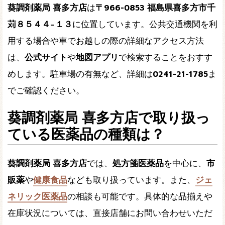
葵調剤薬局 喜多方店
は
〒966-0853 福島県喜多方市千
苅８５４４−１３
に位置しています。公共交通機関を利
用する場合や車でお越しの際の詳細なアクセス方法
は、
公式サイト
や
地図アプリ
で検索することをおすす
めします。駐車場の有無など、詳細は
0241-21-1785
ま
でご確認ください。
葵調剤薬局 喜多方店で取り扱っ
ている医薬品の種類は？
葵調剤薬局 喜多方店
では、
処方箋医薬品
を中心に、
市
販薬
や
健康食品
なども取り扱っています。また、
ジェ
ネリック医薬品
の相談も可能です。具体的な品揃えや
在庫状況については、直接店舗にお問い合わせいただ