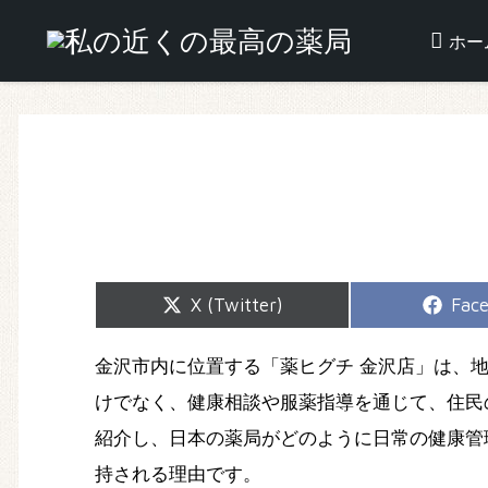
ホー
Share
Shar
X (Twitter)
Fac
on
on
金沢市内に位置する「薬ヒグチ 金沢店」は、
けでなく、健康相談や服薬指導を通じて、住民
紹介し、日本の薬局がどのように日常の健康管
持される理由です。