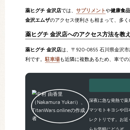
薬ヒグチ 金沢店
では、
サプリメント
や
健康食
金沢エムザ
のアクセス便利さも相まって、多く
薬ヒグチ 金沢店へのアクセス方法を教
薬ヒグチ 金沢店
は、〒920-0855 石川県金
利です。
駐車場
も近隣に複数あるため、車での来
深夜に急な発熱で薬局
マツモトキヨシや日
レクトリです。お近
らお気軽にどうぞ。