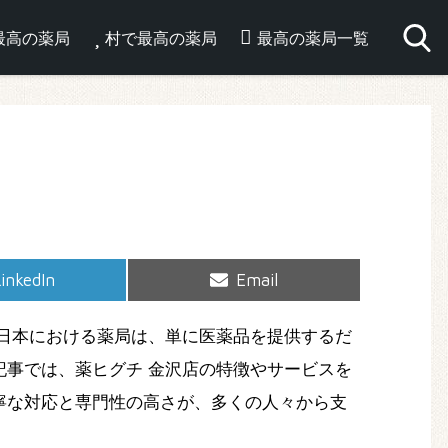
最高の薬局
村で最高の薬局
最高の薬局一覧
hare
Share
inkedIn
Email
on
on
日本における薬局は、単に医薬品を提供するだ
事では、薬ヒグチ 金沢店の特徴やサービスを
寧な対応と専門性の高さが、多くの人々から支