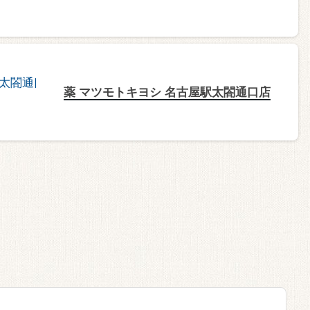
薬 マツモトキヨシ 名古屋駅太閤通口店