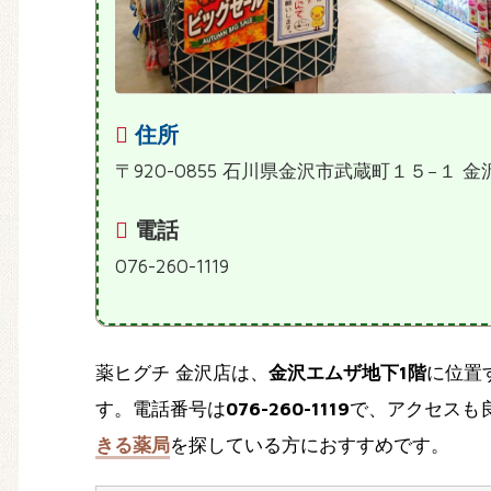
住所
〒920-0855 石川県金沢市武蔵町１５−１ 
電話
076-260-1119
薬ヒグチ 金沢店は、
金沢エムザ地下1階
に位置
す。電話番号は
076-260-1119
で、アクセスも
きる薬局
を探している方におすすめです。