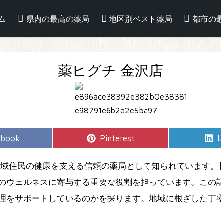
ム
県内の最高の薬局
地区別ベスト薬局
都市の
薬ヒグチ 金沢店
e
Share
S
ebook
Pinterest
L
on
地域住民の健康を支える信頼の薬局として知られています。
のウェルネスに寄与する重要な役割を担っています。この記
理をサポートしているのかを探ります。地域に根ざした丁