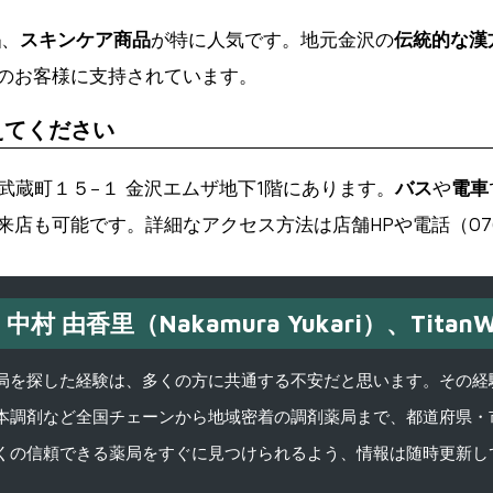
品
、
スキンケア商品
が特に人気です。地元金沢の
伝統的な漢
のお客様に支持されています。
えてください
沢市武蔵町１５−１ 金沢エムザ地下1階にあります。
バス
や
電車
店も可能です。詳細なアクセス方法は店舗HPや電話（076-2
中村 由香里（Nakamura Yukari）、TitanW
を探した経験は、多くの方に共通する不安だと思います。その経験がきっかけ
本調剤など全国チェーンから地域密着の調剤薬局まで、都道府県・
くの信頼できる薬局をすぐに見つけられるよう、情報は随時更新し